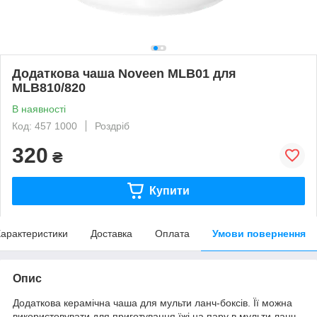
Додаткова чаша Noveen MLB01 для
MLB810/820
В наявності
Код: 457 1000
Роздріб
320
₴
Купити
арактеристики
Доставка
Оплата
Умови повернення
Опис
Додаткова керамічна чаша для мульти ланч-боксів. Її можна
використовувати для приготування їжі на пару в мульти ланч-