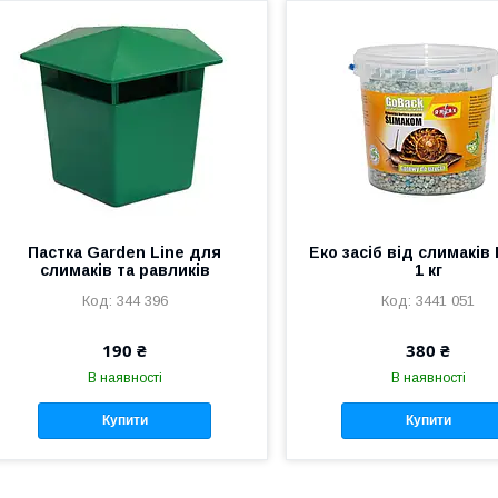
Пастка Garden Line для
Еко засіб від слимаків
слимаків та равликів
1 кг
344 396
3441 051
190 ₴
380 ₴
В наявності
В наявності
Купити
Купити