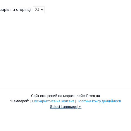
Сайт створений на маркетплейсі
Prom.ua
"Землероб" |
Поскаржитися на контент
|
Політика конфіденційності
Select Language
▼