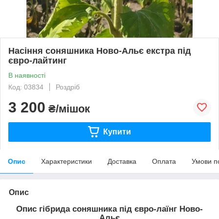
Насіння соняшника Ново-Альє екстра під
євро-лайтинг
В наявності
Код: 03834
Роздріб
3 200
₴/мішок
Купити
Опис
Характеристики
Доставка
Оплата
Умови п
Опис
Опис гібрида соняшника під євро-лаїнг Ново-
Альє