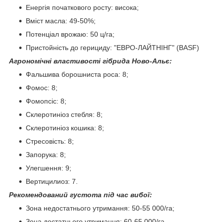
Енергія початкового росту: висока;
Вміст масла: 49-50%;
Потенціал врожаю: 50 ц/га;
Пристойність до герициду: "ЕВРО-ЛАЙТНІНГ" (BASF)
Агрономічні властивості гібрида Ново-Альє:
Фальшива борошниста роса: 8;
Фомос: 8;
Фомопсіс: 8;
Склеротиніоз стебля: 8;
Склеротиніоз кошика: 8;
Стресовість: 8;
Запорука: 8;
Улегшення: 9;
Вертицилиоз: 7.
Рекомендований густота під час вибої:
Зона недостатнього утримання: 50-55 000/га;
Зона достатнього утримання: 60-65 000/га