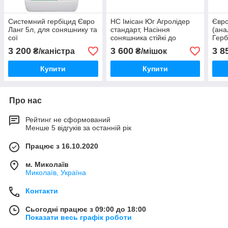
Системний гербіцид Євро
НС Імісан Юг Агролідер
Євро
Ланг 5л, для соняшнику та
стандарт, Насіння
(ана
сої
соняшника стійкі до
Герб
гербіциду Євро-Лайтінгу
євро
3 200
3 600
3 8
₴/каністра
₴/мішок
Купити
Купити
Про нас
Рейтинг не сформований
Менше 5 відгуків за останній рік
Працює з 16.10.2020
м. Миколаїв
Миколаїв, Україна
Контакти
Сьогодні працює з 09:00 до 18:00
Показати весь графік роботи