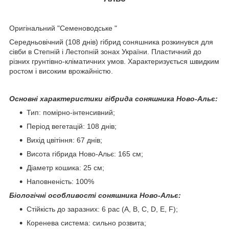
Оригінальний "Семеноводське "
Середньовічний (108 днів) гібрид соняшника розкинувся для
сівби в Степній і Лестопній зонах України. Пластичний до
різних грунтівно-кліматичних умов. Характеризується швидким
ростом і високим врожайністю.
Основні характеристики гібрида соняшника Ново-Альє:
Тип: помірно-інтенсивний;
Період вегетацій: 108 днів;
Вихід цвітіння: 67 днів;
Висота гібрида Ново-Альє: 165 см;
Діаметр кошика: 25 см;
Наповненість: 100%
Біологічні особливості соняшника Ново-Альє:
Стійкість до заразних: 6 рас (A, B, C, D, E, F);
Коренева система: сильно розвита;