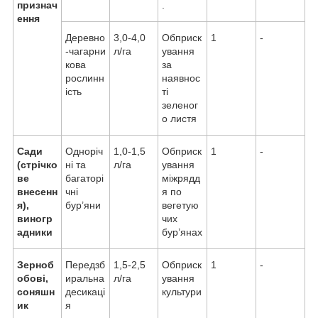
признач
.
ення
Деревно
3,0-4,0
Обприск
1
-
-чагарни
л/га
ування
кова
за
рослинн
наявнос
ість
ті
зеленог
о листя
Сади
Одноріч
1,0-1,5
Обприск
1
-
(стрічко
ні та
л/га
ування
ве
багаторі
міжрядд
внесенн
чні
я по
я),
бур’яни
вегетую
виногр
чих
адники
бур’янах
Зерноб
Передзб
1,5-2,5
Обприск
1
-
обові,
иральна
л/га
ування
соняшн
десикаці
культури
ик
я