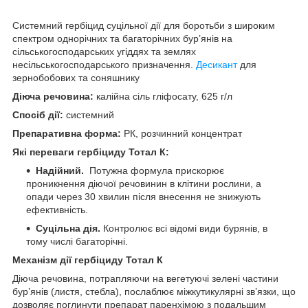
Системний гербіцид суцільної дії для боротьби з широким
спектром однорічних та багаторічних бур’янів на
сільськогосподарських угіддях та землях
несільськогосподарського призначення.
Десикант
для
зернобобових та соняшнику
Діюча речовина:
калійна сіль гліфосату, 625 г/л
Спосіб дії:
системний
Препаративна форма:
РК, розчинний концентрат
Які переваги
гербіциду
Тотал К
:
Надійний.
Потужна формула прискорює
проникнення діючої речовинин в клітини рослини, а
опади через 30 хвилин після внесення не знижують
ефективність.
Суцільна дія.
Контролює всі відомі види бурянів, в
тому числі багаторічні.
Механізм дії
гербіциду
Тотал К
Діюча речовина, потрапляючи на вегетуючі зелені частини
бур’янів (листя, стебла), послаблює міжкутикулярні зв’язки, що
дозволяє поглинути препарат паренхімою з подальшим