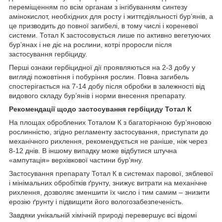
переміщенням по всім органам з інгібуванням синтезу
амінокислот, необхідних для росту і життєдіяльності бур’янів, а
це призводить до повної загибелі, в тому числі і кореневої
системи. Тотал К застосовується лише по активно вегетуючих
бур’янах і не діє на рослини, котрі проросли після
застосування гербіциду.
Перші ознаки гербіцидної дії проявляються на 2-3 добу у
вигляді пожовтіння і побуріння рослин. Повна загибель
спостерігається на 7-14 добу після обробки в залежності від
видового складу бур’янів і норми внесення препарату.
Рекомендації щодо застосування
гербіциду
Тотал К
На площах оброблених Тоталом К з багаторічною бур’яновою
рослинністю, згідно регламенту застосування, приступати до
механічного рихлення, рекомендується не раніше, ніж через
8-12 днів. В іншому випадку може відбутися штучна
«ампутація» верхівкової частини бур’яну.
Застосування препарату Тотал К в системах парової, зяблевої
і мінімальних обробітків ґрунту, знижує витрати на механічне
рихлення, дозволяє зменшити їх число і тим самим – знизити
ерозію ґрунту і підвищити його вологозабезпеченість.
Завдяки унікальній хімічній природі перевершує всі відомі