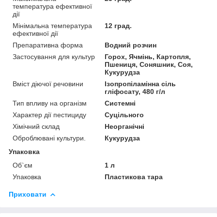
температура ефективної
дії
Мінімальна температура
12 град.
ефективної дії
Препаративна форма
Водний розчин
Застосування для культур
Горох, Ячмінь, Картопля,
Пшениця, Соняшник, Соя,
Кукурудза
Вміст діючої речовини
Ізопропіламінна сіль
гліфосату, 480 г/л
Тип впливу на організм
Системні
Характер дії пестициду
Суцільного
Хімічний склад
Неорганічні
Оброблювані культури.
Кукурудза
Упаковка
Об`єм
1 л
Упаковка
Пластикова тара
Приховати