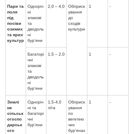
Пари та
Одноріч
2,0 – 4,0
Обприск
1
-
поля
ні
ування
під
злакові
до
посіви
та
сходів
озимих
дводоль
культури
та ярих
ні
культур
бур’яни
Багаторі
1,5 – 2,0
1
-
чні
злакові
та
дводоль
ні
бур’яни
Землі
Одноріч
1,5-4,0
Обприск
1
-
не
ні та
л/га
ування
сільськ
багаторі
по
огоспо
чні
вегетею
дарськ
бур’яни
чих
ого
бур’янах