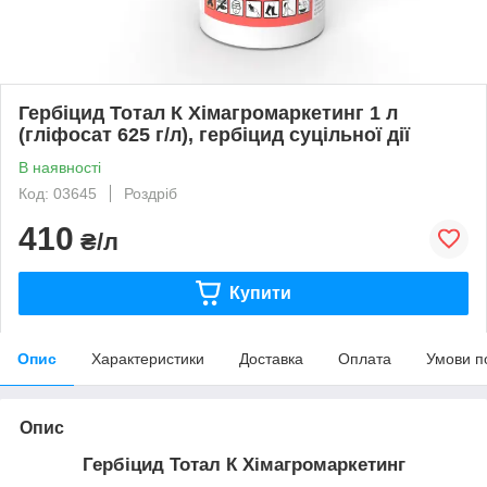
Гербіцид Тотал К Хімагромаркетинг 1 л
(гліфосат 625 г/л), гербіцид суцільної дії
В наявності
Код: 03645
Роздріб
410
₴/л
Купити
Опис
Характеристики
Доставка
Оплата
Умови п
Опис
Гербіцид Тотал К Хімагромаркетинг