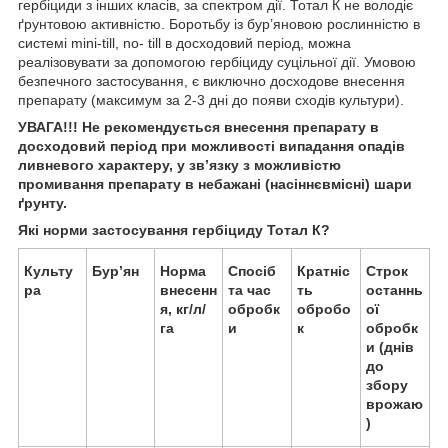
гербіциди з інших класів, за спектром дії. Тотал К не володіє
ґрунтовою активністю. Боротьбу із бур’яновою рослинністю в
системі mini-till, no- till в досходовий період, можна
реалізовувати за допомогою гербіциду суцільної дії. Умовою
безпечного застосування, є виключно досходове внесення
препарату (максимум за 2-3 дні до появи сходів культури).
УВАГА!!! Не рекомендується внесення препарату в
досходовий період при можливості випадання опадів
ливневого характеру, у зв’язку з можливістю
промивання препарату в небажані (насіннєвмісні) шари
ґрунту.
Які норми застосування гербіциду Тотал К?
Культу
Бур’ян
Норма
Спосіб
Кратніс
Строк
ра
внесенн
та час
ть
останнь
я, кг/л/
обробк
обробо
ої
га
и
к
обробк
и (днів
до
збору
врожаю
)