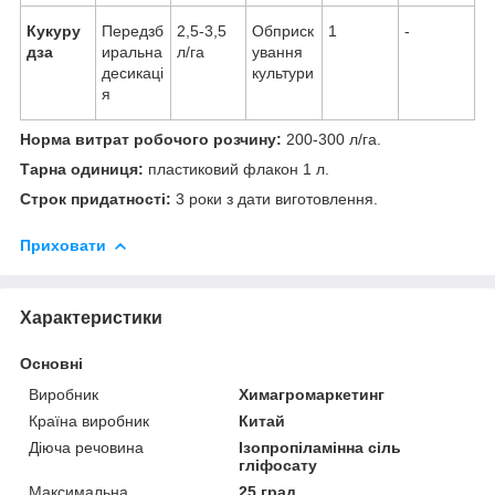
Кукуру
Передзб
2,5-3,5
Обприск
1
-
дза
иральна
л/га
ування
десикаці
культури
я
Норма витрат робочого розчину:
200-300 л/га.
Тарна одиниця:
пластиковий флакон 1 л.
Строк придатності:
3 роки з дати виготовлення.
Приховати
Характеристики
Основні
Виробник
Химагромаркетинг
Країна виробник
Китай
Діюча речовина
Ізопропіламінна сіль
гліфосату
Максимальна
25 град.