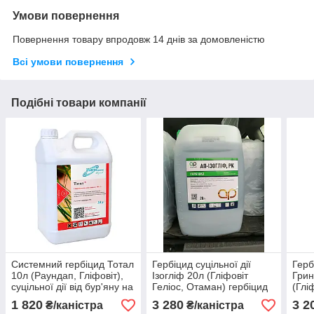
Умови повернення
Повернення товару впродовж 14 днів за домовленістю
Всі умови повернення
Подібні товари компанії
Системний гербіцид Тотал
Гербіцид суцільної дії
Герб
10л (Раундап, Гліфовіт),
Ізогліф 20л (Гліфовіт
Грин
суцільної дії від бур'яну на
Геліос, Отаман) гербіцид
(Глі
полях, на городі,
для сої
Гелі
1 820
3 280
3 2
₴/каністра
₴/каністра