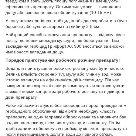
тверді ком'я збільшують площу поглинання і зменшують
ефективність препарату. Оптимальні умови — випадання
дощу або зрошення після обприскування (10-15 мм).
У посушливих регіонах гербіцид необхідно заробляти в ґрунт
боровою або культиватором на глибину 3-5 см.
Найкращий спосіб застосування препарату — відразу після
посіву, до появи споходів культури, під боронування. Без
закладення гербіцид Грінфорт АХ 900 вноситься за високої
ймовірності випадання дощу.
Порядок приготування робочого розчину препарату:
Вода для приготування робочого розчину має бути чистою.
Велика кількість сторонніх тіл, мулу або глини у воді може
істотно вплинути на ефективність дії інсектициду. Під час
використання жорсткої води рекомендується застосовувати
знижені норми концентрації робочого розчину та підвищені
дози препарату.
Робочий розчин готують безпосередньо перед проведенням
гербіцидного оброблення: відміряти необхідну кількість
препарату на одну заправку обприскувача та наповнити бак
водою наполовину, після чого увімкнути заважавку. Потім
треба залити в обприскувач необхідну кількість препарату та
після перемішування, долити води до повного об'єму.