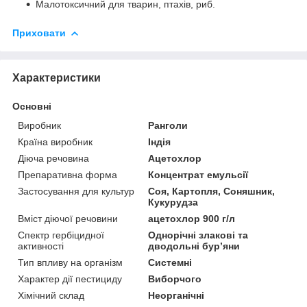
Малотоксичний для тварин, птахів, риб.
Приховати
Характеристики
Основні
Виробник
Ранголи
Країна виробник
Індія
Діюча речовина
Ацетохлор
Препаративна форма
Концентрат емульсії
Застосування для культур
Соя, Картопля, Соняшник,
Кукурудза
Вміст діючої речовини
ацетохлор 900 г/л
Спектр гербіцидної
Однорічні злакові та
активності
дводольні бур’яни
Тип впливу на організм
Системні
Характер дії пестициду
Виборчого
Хімічний склад
Неорганічні