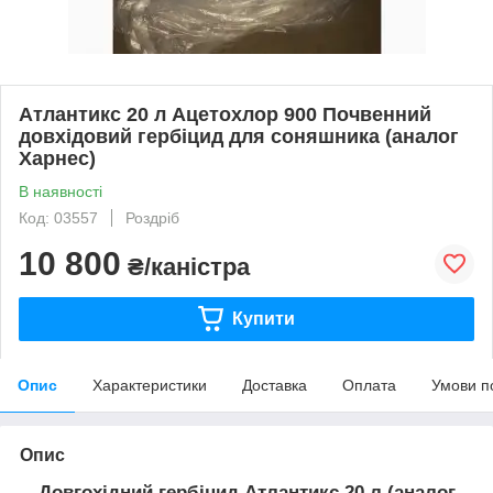
Атлантикс 20 л Ацетохлор 900 Почвенний
довхідовий гербіцид для соняшника (аналог
Харнес)
В наявності
Код: 03557
Роздріб
10 800
₴/каністра
Купити
Опис
Характеристики
Доставка
Оплата
Умови п
Опис
Довгохідний гербіцид Атлантикс 20 л (аналог