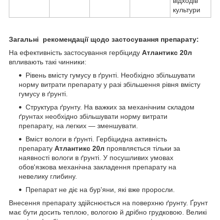
відходів
культури
Загальні рекомендації щодо застосування препарату:
На ефективність застосування гербіциду
Атлантикс 20л
впливають такі чинники:
Рівень вмісту гумусу в ґрунті. Необхідно збільшувати
норму витрати препарату у разі збільшення рівня вмісту
гумусу в ґрунті.
Структура ґрунту. На важких за механічним складом
ґрунтах необхідно збільшувати норму витрати
препарату, на легких — зменшувати.
Вміст вологи в ґрунті. Гербіцидна активність
препарату
Атлантикс 20л
проявляється тільки за
наявності вологи в ґрунті. У посушливих умовах
обов'язкова механічна закладення препарату на
невелику глибину.
Препарат не діє на бур'яни, які вже проросли.
Внесення препарату здійснюється на поверхню ґрунту. Ґрунт
має бути досить теплою, вологою й дрібно грудковою. Великі