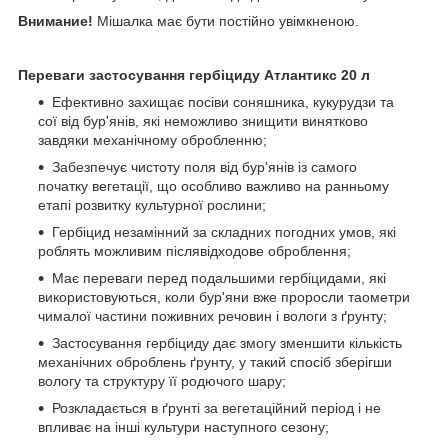
Внимание!
Мішалка має бути постійно увімкненою.
Переваги застосування гербіциду Атлантикс 20 л
Ефективно захищає посіви соняшника, кукурудзи та
сої від бур'янів, які неможливо знищити винятково
завдяки механічному обробленню;
Забезпечує чистоту поля від бур'янів із самого
початку вегетації, що особливо важливо на ранньому
етапі розвитку культурної рослини;
Гербіцид незамінний за складних погодних умов, які
роблять можливим післявідходове оброблення;
Має переваги перед подальшими гербіцидами, які
використовуються, коли бур'яни вже проросли таометри
чималої частини поживних речовин і вологи з ґрунту;
Застосування гербіциду дає змогу зменшити кількість
механічних оброблень ґрунту, у такий спосіб зберігши
вологу та структуру її родючого шару;
Розкладається в ґрунті за вегетаційний період і не
впливає на інші культури наступного сезону;