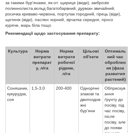
за такими бур'янами, як-от: щириця (види), амброзія
полиннолиста,вольд багатобарвний, дурман звичайний,
росичка криваво-червона, портулак городний, гірець (віди),
щетинік (віди), паслен чорний, зірчатка середня, просо
куряче, марь біла тощо.
Рекомендації щодо застосування препарату:
Культура
Норма
Норма
Цільові
Оптималь
витрати
витрати
об'єкти
ний час
препарат
робочої
оброблен
у, л/га
рідини,
ня (фаза
л/га
развития
растений)
Соняшник,
1,5-3,0
200-400
Однорічні
Обприскув
кукурудза,
злакові та
ання
соя
двопоздов
ґрунту до
жні
посіву, під
бур'яни
час посіву,
після
посіву, але
до появи