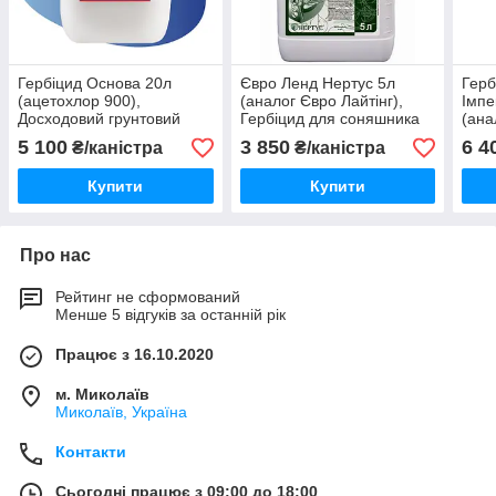
Гербіцид Основа 20л
Євро Ленд Нертус 5л
Герб
(ацетохлор 900),
(аналог Євро Лайтінг),
Імпе
Досходовий грунтовий
Гербіцид для соняшника
(ана
гербіцид для соняшнику,
євролайтингового
герб
5 100
3 850
6 4
₴/каністра
₴/каністра
сої, кукурудзи
бур'
Купити
Купити
Про нас
Рейтинг не сформований
Менше 5 відгуків за останній рік
Працює з 16.10.2020
м. Миколаїв
Миколаїв, Україна
Контакти
Сьогодні працює з 09:00 до 18:00