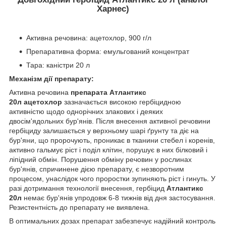
Харнес)
Активна речовина: ацетохлор, 900 г/л
Препаративна форма: емульгований концентрат
Тара: каністри 20 л
Механізм дії препарату:
Активна речовина
препарата
Атлантикс
20л ацетохлор
зазначається високою гербіцидною
активністю щодо однорічних злакових і деяких
двосім'ядольних бур'янів. Після внесення активної речовини
гербіциду залишається у верхньому шарі ґрунту та діє на
бур'яни, що пророчують, проникає в тканини стебел і коренів,
активно гальмує ріст і поділ клітин, порушує в них білковий і
ліпідний обмін. Порушення обміну речовин у рослинах
бур'янів, спричинене дією препарату, є незворотним
процесом, унаслідок чого проростки зупиняють ріст і гинуть. У
разі дотримання технології внесення, гербіцид
Атлантикс
20л
немає бур'янів упродовж 6-8 тижнів від дня застосування.
Резистентність до препарату не виявлена.
В оптимальних дозах препарат забезпечує надійний контроль