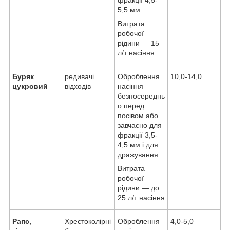
5,5 мм.
Витрата
робочої
рідини — 15
л/т насіння
Буряк
редивачі
Оброблення
10,0-14,0
цукровий
відходів
насіння
безпосереднь
о перед
посівом або
завчасно для
фракції 3,5-
4,5 мм і для
дражування.
Витрата
робочої
рідини — до
25 л/т насіння
Рапс,
Хрестоколірні
Оброблення
4,0-5,0