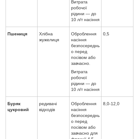
Витрата
робочої
рідини — до
10 л/т насіння
Пшениця
Хлібна
Оброблення
0,5
жужелиця
насіння
безпосереднь
о перед
посівом або
завчасно.
Витрата
робочої
рідини — до
10 л/т насіння
Буряк
редивачі
Оброблення
8,0-12,0
цукровий
відходів
насіння
безпосереднь
о перед
посівом або
завчасно для
фракції 4,5-