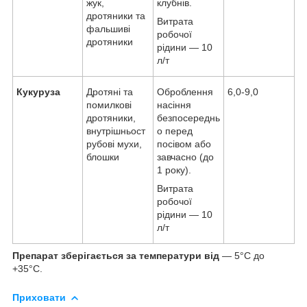
жук,
клубнів.
дротяники та
Витрата
фальшиві
робочої
дротяники
рідини — 10
л/т
Кукуруза
Дротяні та
Оброблення
6,0-9,0
помилкові
насіння
дротяники,
безпосереднь
внутрішньост
о перед
рубові мухи,
посівом або
блошки
завчасно (до
1 року).
Витрата
робочої
рідини — 10
л/т
Препарат зберігається за температури від
— 5°С до
+35°С.
Приховати