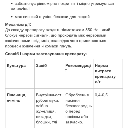
забезпечує рівномірне покриття і міцно утримується
на насінні;
має високий ступінь безпеки для людей.
Механізм дії:
До складу препарату входить тіаметоксам 350 г/л., який
блокує нервові сигнали, що проходять між нервовими
закінченнями шкідників, внаслідок чого припиняються
процеси живлення й комахи гинуть.
Спосіб і норми застосування препарату:
Культура
Засіб
Рекомендаці
Норма
ї
витрати
препарату,
л/т
Пшениця,
Внутрішньост
Оброблення
0,4-0,5
ячмінь
рубові мухи,
насіння
хлібна
безпосереднь
жужелиця,
о перед
цикадки,
посівом або
блошки, тлі
завчасно.