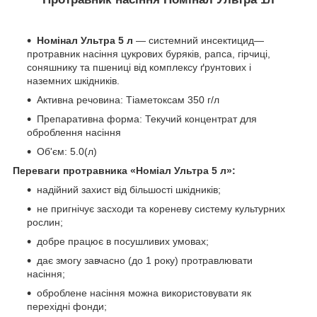
Номінал Ультра 5 л
— системний инсектицид—
протравник насіння цукрових буряків, рапса, гірчиці,
соняшнику та пшениці від комплексу ґрунтових і
наземних шкідників.
Активна речовина: Тіаметоксам 350 г/л
Препаративна форма: Текучий концентрат для
оброблення насіння
Об'єм: 5.0(л)
Переваги протравника «Номіал Ультра 5 л»:
надійний захист від більшості шкідників;
не пригнічує засходи та кореневу систему культурних
рослин;
добре працює в посушливих умовах;
дає змогу завчасно (до 1 року) протравлювати
насіння;
оброблене насіння можна використовувати як
перехідні фонди;