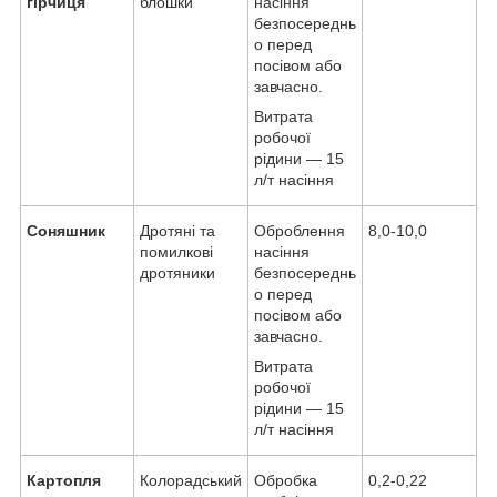
гірчиця
блошки
насіння
безпосереднь
о перед
посівом або
завчасно.
Витрата
робочої
рідини — 15
л/т насіння
Соняшник
Дротяні та
Оброблення
8,0-10,0
помилкові
насіння
дротяники
безпосереднь
о перед
посівом або
завчасно.
Витрата
робочої
рідини — 15
л/т насіння
Картопля
Колорадський
Обробка
0,2-0,22