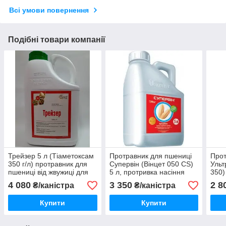
Всі умови повернення
Подібні товари компанії
Трейзер 5 л (Тіаметоксам
Протравник для пшениці
Прот
350 г/л) протравник для
Супервін (Вінцет 050 CS)
Ульт
пшениці від жвужиці для
5 л, протривка насіння
350)
ячменю, ріпаку, сої,
для соняшника ячменю,
сої,
4 080
3 350
2 8
₴/каністра
₴/каністра
соняшника
сої, гороху
карт
Купити
Купити