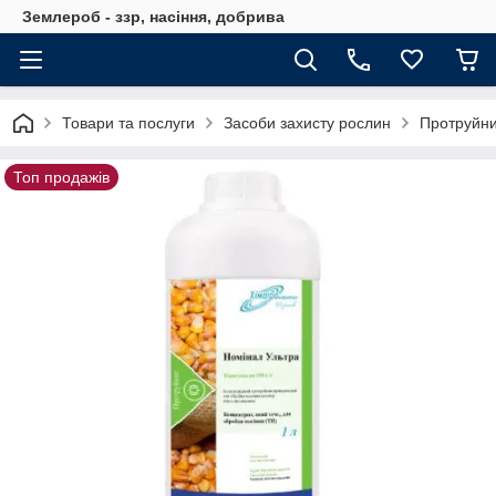
Землероб - ззр, насіння, добрива
Товари та послуги
Засоби захисту рослин
Протруйни
Топ продажів