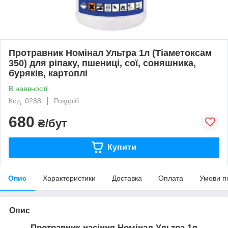
Протравник Номінал Ультра 1л (Тіаметоксам
350) для ріпаку, пшениці, сої, соняшника,
буряків, картоплі
В наявності
Код: 0288
Роздріб
680
₴/бут
Купити
Опис
Характеристики
Доставка
Оплата
Умови п
Опис
Протравник насіння Номінал Ультра 1л