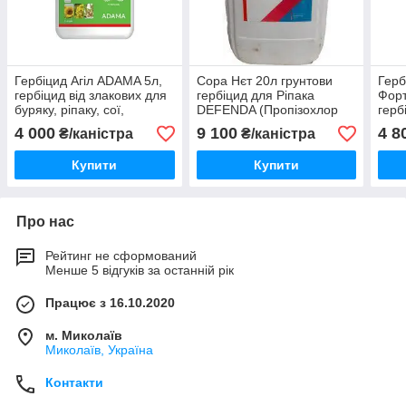
Гербіцид Агіл ADAMA 5л,
Сора Нєт 20л грунтови
Герб
гербіцид від злакових для
гербіцид для Ріпака
Фор
буряку, ріпаку, сої,
DEFENDA (Пропізохлор
герб
соняшнику,
720) для соняшника,
буря
4 000
9 100
4 8
₴/каністра
₴/каністра
кукурудзи, сої, буряків
Купити
Купити
Про нас
Рейтинг не сформований
Менше 5 відгуків за останній рік
Працює з 16.10.2020
м. Миколаїв
Миколаїв, Україна
Контакти