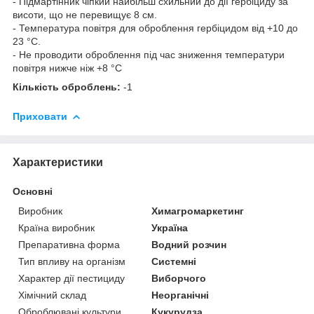
- Підмартінник чіпкий найбільш схильний до дії гербіциду за
висоти, що не перевищує 8 см.
- Температура повітря для оброблення гербіцидом від +10 до
23 °C.
- Не проводити оброблення під час зниження температури
повітря нижче ніж +8 °C
Кількість оброблень:
-1
Приховати
Характеристики
Основні
Виробник
Химагромаркетинг
Країна виробник
Україна
Препаративна форма
Водний розчин
Тип впливу на організм
Системні
Характер дії пестициду
Виборчого
Хімічний склад
Неорганічні
Оброблювані культури.
Кукурудза