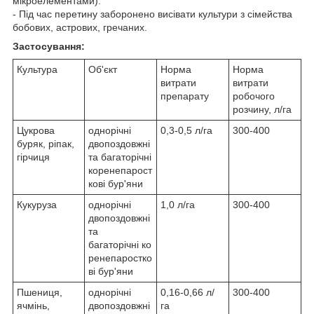
мікроелементами).
- Під час перетину заборонено висівати культури з сімейства
бобових, астрових, гречаних.
Застосування:
Культура
Об'єкт
Норма
Норма
витрати
витрати
препарату
робочого
розчину, л/га
Цукрова
однорічні
0,3-0,5 л/га
300-400
буряк, ріпак,
двопоздовжні
гірчиця
та багаторічні
коренепарост
кові бур'яни
Кукуруза
однорічні
1,0 л/га
300-400
двопоздовжні
та
багаторічні ко
ренепаростко
ві бур'яни
Пшениця,
однорічні
0,16-0,66 л/
300-400
ячмінь,
двопоздовжні
га