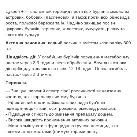
Цукрон + — системний гербіцид проти всіх бур'янів сімейства
астрових, бобових і пасленових, а також проти всіх різновидів
осота, польової березки та ін. Надійно захищає посіви
цукрових буряків, зернових, колосових, кукурудзи, ріпаку та
інших з/х культур.
Активна речовина:
водний розчин із вмістом клопіраліду 300
г/л.
Швидкість дії:
У слабкіших бур'янів порушення метаболізму
настає через 2-3 години після оброблення. Візуальні ознаки
дії гербіциду з'являються після 12-18 годин. Повна загибель
настає через 2-3 тижні.
Переваги:
— Знищує широкий спектр сірої рослинності як надземну
частину, так і кореневу систему бур'янів.
- Ефективний проти найжорсткіших видів бур'янів:
підмартянець чіпкий, осот рожевий, різновид ромашки.
- Підвищена стійкість до змивання препарату дощем.
- Висока швидкість проникнення активних речовин.
- Можна змішувати з фунгіцидною групою пестицидів та
іншими агрохімікатами (стимуляторами росту,