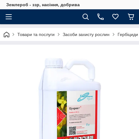
Землероб - ззр, насіння, добрива
Товари та послуги
Засоби захисту рослин
Гербіциди