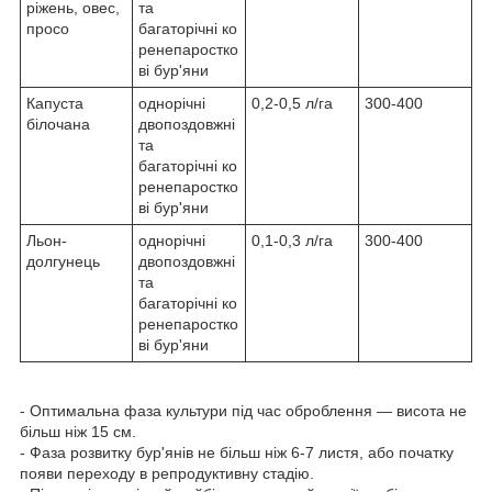
ріжень, овес,
та
просо
багаторічні ко
ренепаростко
ві бур'яни
Капуста
однорічні
0,2-0,5 л/га
300-400
білочана
двопоздовжні
та
багаторічні ко
ренепаростко
ві бур'яни
Льон-
однорічні
0,1-0,3 л/га
300-400
долгунець
двопоздовжні
та
багаторічні ко
ренепаростко
ві бур'яни
- Оптимальна фаза культури під час оброблення — висота не
більш ніж 15 см.
- Фаза розвитку бур'янів не більш ніж 6-7 листя, або початку
появи переходу в репродуктивну стадію.