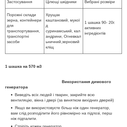
Застосування
Цілющі шкідники
Вибрані розміри
Порожні склади
Хрущак
зерна, контейнери
каштановий, мукої
1 шашка 90- 20г.
для
д
активних
транспортування,
суринамський, кал
інгредієнтів
транспортні
андрини, Огневкал
засоби
ьничний,зерновий
кліщ
1 шашка на 570 м3
Використання димового
генератора
Виведіть всіх людей і тварин, закрийте всю
вентиляцію, вікна і двері (за винятком вихідних дверей)
Якщо ви використовуєте більш ніж один генератор,
вам слід розподілити його рівномірно на підлозі, перш
ніж підпалити.
Стріпіть кожен генератор.