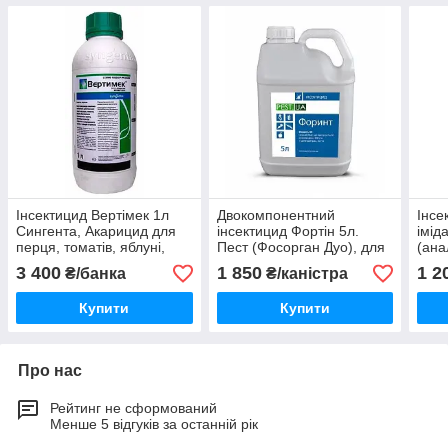
Інсектицид Вертімек 1л
Двокомпонентний
Інсе
Сингента, Акарицид для
інсектицид Фортін 5л.
імід
перця, томатів, яблуні,
Пест (Фосорган Дуо), для
(ана
полуниці проти клице і
пшениці, гороха, буряки,
Кано
3 400
1 850
1 2
₴/банка
₴/каністра
трипси
рапса
Купити
Купити
Про нас
Рейтинг не сформований
Менше 5 відгуків за останній рік