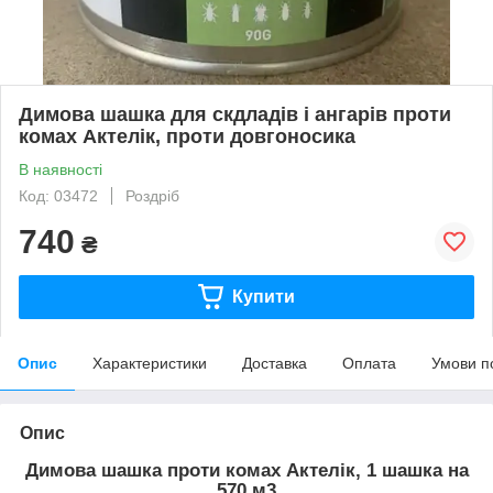
Димова шашка для скдладів і ангарів проти
комах Актелік, проти довгоносика
В наявності
Код: 03472
Роздріб
740
₴
Купити
Опис
Характеристики
Доставка
Оплата
Умови п
Опис
Димова шашка проти комах Актелік, 1 шашка на
570 м3