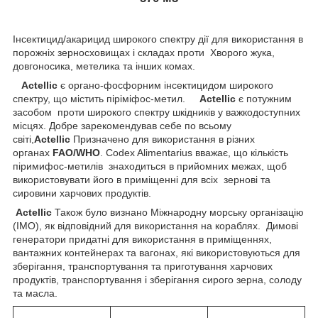
Інсектицид/акарицид широкого спектру дії для використання в
порожніх зерносховищах і складах проти Хворого жука,
довгоносика, метелика та інших комах.
Actellic
є органо-фосфорним інсектицидом широкого
спектру, що містить піріміфос-метил.
Actellic
є потужним
засобом проти широкого спектру шкідників у важкодоступних
місцях. Добре зарекомендував себе по всьому
світі,
Actellic
Призначено для використання в різних
органах
FAO/WHO
. Codex Alimentarius вважає, що кількість
піримифос-метилів знаходиться в прийомних межах, щоб
використовувати його в приміщенні для всіх зернові та
сировини харчових продуктів.
Actellic
Також було визнано Міжнародну морську організацію
(IMO), як відповідний для використання на кораблях. Димові
генератори придатні для використання в приміщеннях,
вантажних контейнерах та вагонах, які використовуються для
зберігання, транспортування та приготування харчових
продуктів, транспортування і зберігання сирого зерна, солоду
та масла.