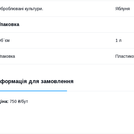
броблювані культури.
Яблуня
Упаковка
б`єм
1 л
паковка
Пластико
нформація для замовлення
іна:
750 ₴/бут