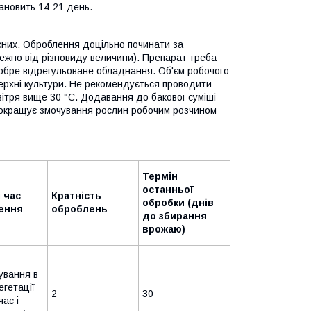
тановить 14-21 день.
жних. Оброблення доцільно починати за
лежно від різновиду величини). Препарат треба
обре відрегульоване обладнання. Об'єм робочого
верхні культури. Не рекомендується проводити
овітря вище 30 °C. Додавання до бакової суміші
 покращує змочування рослин робочим розчином
Термін
останньої
і час
Кратність
обробки (днів
ення
оброблень
до збирання
врожаю)
ування в
егетації
2
30
час і