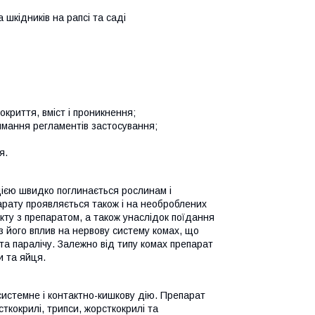
шкідників на рапсі та саді
криття, вміст і проникнення;
имання регламентів застосування;
я.
ією швидко поглинається рослинам і
арату проявляється також і на необроблених
кту з препаратом, а також унаслідок поїдання
 його вплив на нервову систему комах, що
та паралічу. Залежно від типу комах препарат
и та яйця.
системне і контактно-кишкову дію. Препарат
ткокрилі, трипси, жорсткокрилі та