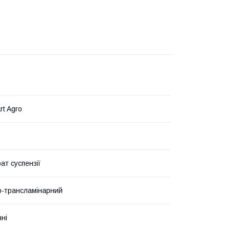
rt Agro
ат суспензії
-трансламінарний
чні