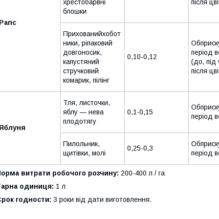
хрестобарвні
після цві
блошки
Рапс
Прихованийхобот
ники, ріпаковий
Обприск
довгоносик,
період в
0,10-0,12
капустяний
(до, під 
стручковий
після цві
комарик, пілінг
Тля, листочки,
Обприск
яблу — нева
0,1-0,15
період в
плодотягу
Яблуня
Пилольник,
Обприск
0,25-0,3
щитівки, молі
період в
Норма витрати робочого розчину:
200-400 л / га
Тарна одиниця:
1 л
Срок годности:
3 роки від дати виготовлення.