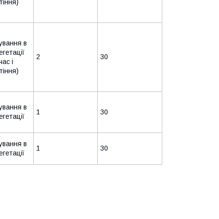
тіння)
ування в
егетації
2
30
час і
тіння)
ування в
1
30
егетації
ування в
1
30
егетації