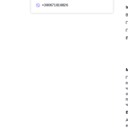
+380671818826
В
П
П
П
М
П
п
ч
о
п
ч
В
А
е