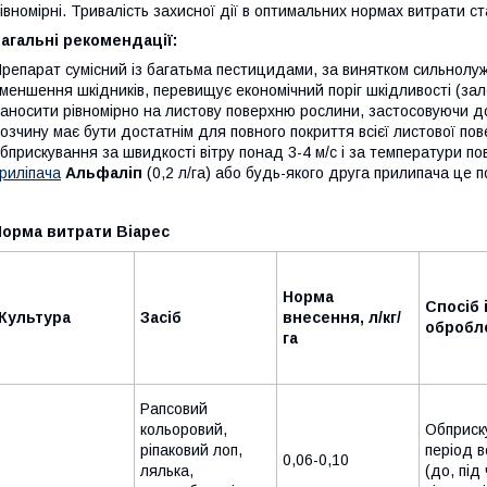
івномірні. Тривалість захисної дії в оптимальних нормах витрати с
агальні рекомендації:
репарат сумісний із багатьма пестицидами, за винятком сильнолу
меншення шкідників, перевищує економічний поріг шкідливості (за
аносити рівномірно на листову поверхню рослини, застосовуючи д
озчину має бути достатнім для повного покриття всієї листової по
бприскування за швидкості вітру понад 3-4 м/с і за температури п
риліпача
Альфаліп
(0,2 л/га) або будь-якого друга прилипача це
Норма витрати Віарес
Норма
Спосіб 
Культура
Засіб
внесення, л/кг/
обробл
га
Рапсовий
кольоровий,
Обприск
ріпаковий лоп,
період в
0,06-0,10
лялька,
(до, під 