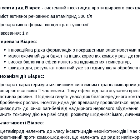
Інсектицид Віарес
- системний інсектицид проти широкого спектра 
міст активної речовини: ацетаміприд 300 г/л
репаративна форма: концентрат cуспензії
аковання: 1 л
ереваги Віарес:
інноваційна рідка формаляція з покращеними властивостями по
малотоксичний для бджіл та інших корисних комах у разі дотр
висока біологічна ефективність за підвищених температур;
швидка дія, результат помітний уже за годину після обробленн
еханізм дії Віарес:
репарат характеризується високим системним і трансламінарним д
оширюється всіма її частинами. Тому ефект від застосування преп
астинах рослин. Шкідники гинуть унаслідок безпосереднього конта
броблених рослин. Інсектицидна дія препарату проявляється через
ризводить до їхньої загибелі від надмірного нервового збудження 
инить токсичну дію на різні стадії розвитку шкідників: імаго, личинк
ластивості Віарес:
цетаміприд належить до класу інсектицидів-неонікотиноїдів і має 
фективний проти комах-шкідників, що належать до рядів: напівжорс