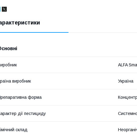
арактеристики
Основні
иробник
ALFA Sma
раїна виробник
Україна
репаративна форма
Концентр
арактер дії пестициду
Системно
імічний склад
Неоргані