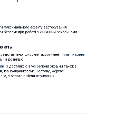
гти максимального ефекту застосування
ки безпеки при роботі з хімічними речовинами.
іряють
представлено широкий асортимент ліків,
насіння
м і в розницю.
лин
з доставкою в усі регіони України також в
жня, Івано-Франковськ, Полтаву, Черкасі,
Що ж, з оплатою після отримання.