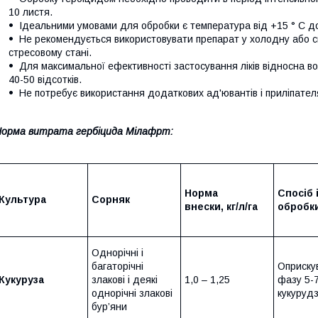
10 листя.
Ідеальними умовами для обробки є температура від +15 ° C до
Не рекомендується використовувати препарат у холодну або с
стресовому стані.
Для максимальної ефективності застосування ліків відносна в
40-50 відсотків.
Не потребує використання додаткових ад'ювантів і приліпател
орма витрата гербіцида Мілафрт:
Норма
Спосіб 
Культура
Сорняк
внески,
кг/
л/га
обробк
Однорічні і
багаторічні
Оприску
Кукуруза
злакові і деякі
1,0 – 1,25
фазу 5-
однорічні злакові
кукуруд
бур’яни