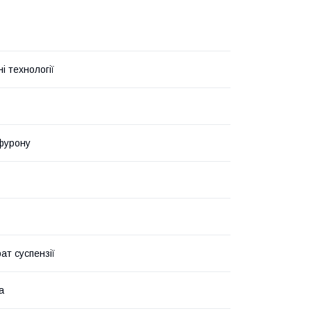
ні технології
фурону
ат суспензії
а