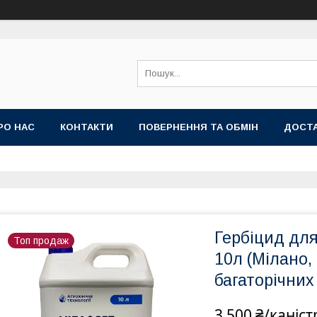
РО НАС
КОНТАКТИ
ПОВЕРНЕННЯ ТА ОБМІН
ДОСТА
Гербіцид дл
Топ продаж
10л (Мілано, 
багаторічних
3 500 ₴/каніст