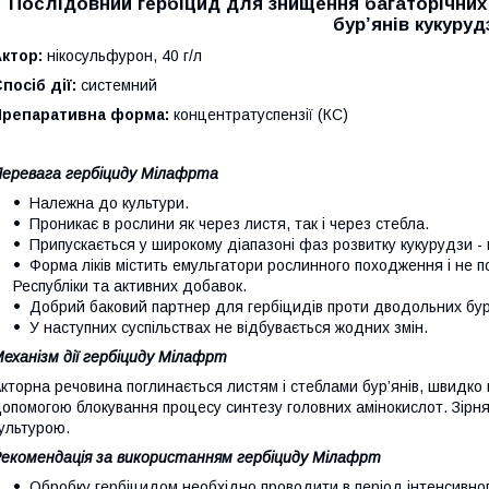
Послідовний гербіцид для знищення багаторічних
бур’янів кукуруд
ктор:
нікосульфурон, 40 г/л
посіб дії:
системний
Препаративна форма:
концентратуспензії (КС)
еревага гербіциду Мілафрта
Належна до культури.
Проникає в рослини як через листя, так і через стебла.
Припускається у широкому діапазоні фаз розвитку кукурудзи - 
Форма ліків містить емульгатори рослинного походження і не 
Республіки та активних добавок.
Добрий баковий партнер для гербіцидів проти дводольних бур’
У наступних суспільствах не відбувається жодних змін.
еханізм дії гербіциду Мілафрт
кторна речовина поглинається листям і стеблами бур’янів, швидко 
опомогою блокування процесу синтезу головних амінокислот. Зірняк
ультурою.
екомендація за використанням гербіциду Мілафрт
Обробку гербіцидом необхідно проводити в період інтенсивного 