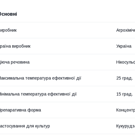
Основні
иробник
Агрохіміч
раїна виробник
Україна
іюча речовина
Нікосуль
аксимальна температура ефективної дії
25 град.
інімальна температура ефективної дії
15 град.
репаративна форма
Концентр
астосування для культур
Кукурудз