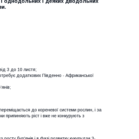
 і однодольних і деяких дводольних
зи.
від 3 до 10 листя;
потребує додаткових Південно - Африканської
янів;
переміщається до кореневої системи рослин, і за
и припиняють ріст і вже не конкурують з
росту бур'янів і в фазі розвитку кукурудзи 3-