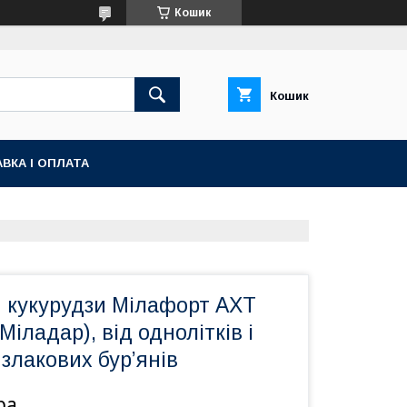
Кошик
Кошик
ВКА І ОПЛАТА
я кукурудзи Мілафорт АХТ
Міладар), від однолітків і
 злакових бур’янів
ра