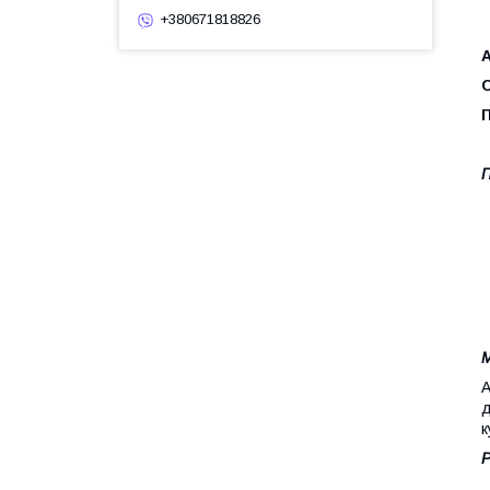
+380671818826
А
С
П
М
А
д
к
Р