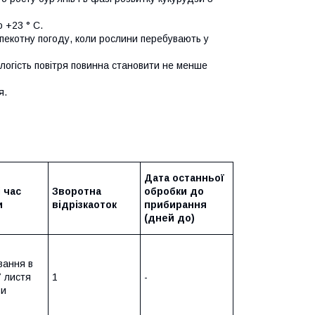
 +23 ° C.
пекотну погоду, коли рослини перебувають у
ологість повітря повинна становити не менше
я.
Дата останньої
і час
Зворотна
обробки до
и
відрізка
оток
прибирання
(дней до)
вання в
7 листя
1
-
зи