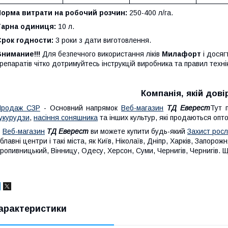
Норма витрати на робочий розчин:
250-400 л/га.
Тарна одиниця:
10 л.
Срок годности:
3 роки з дати виготовлення.
нимание!!!
Для безпечного використання ліків
Милафорт
і дося
репаратів чітко дотримуйтесь інструкцій виробника та правил техні
Компанія, якій дов
Продаж СЗР
- Основний напрямок
Веб-магазин
ТД Еверест
Тут 
укурудзи
,
насіння соняшника
та інших культур, які продаються опто
В
Веб-магазин
ТД Еверест
ви можете купити будь-який
Захист рос
блавні центри і такі міста, як Київ, Ніколаїв, Дніпр, Харків, Запоро
ропивницький, Вінницу, Одесу, Херсон, Суми, Чернигів, Чернигів. 
арактеристики