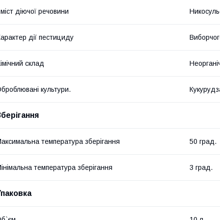
міст діючої речовини
Никосуль
арактер дії пестициду
Виборчог
імічний склад
Неоргані
броблювані культури.
Кукурудз
Зберігання
аксимальна температура зберігання
50 град.
інімальна температура зберігання
3 град.
Упаковка
б`єм
10 л