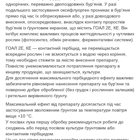
однорічних, переважно двопоздовжніх бур'янів. У разі
подальшого застосування оксифлуорген проникає в бур'яни
прямо під час їх обприскування або, у разі довходового
внесення, опосередковано, внаслідок контакту проростків
бур'янів із ґрунтовим екраном, що містить ГОАЛ 2Е, КЕ. Він
інгібує комплекс важливих процесів життєдіяльності у чутливих
рослин (фотосинтез, обмін речовин, ферментативні системи).
ГОАЛ 2Е, КЕ — контактний гербіцид, не переміщається
всередині рослин і не всмоктується з водою через коріння,
тому необхідно стежити за якістю внесення препарату.
Повністю унеможливлюється потрапляння препарату в
кінцеву продукцію, що захищаються, культури.
Для досягнення максимального гербіцидного ефекту важливо
забезпечити рівномірне нанесення препарату на бур'яни та
поверхню добре обробленої (без грудок і рослинних залишків)
і ретельно вирівняного ґрунту.
Максимальний ефект від препарату досягається під час
застосування зволоженим ґрунтом за температури повітря
вище +10 °C.
У посівах лука першу обробку рекомендується робити до
сходжень або перед посівом культури ґрунтовим або
контактним гербіцидом.
Це не дає сірим рослинам перейти чутливу стадію розвитку