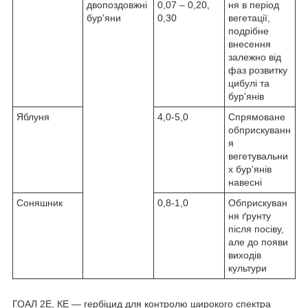
двопоздовжні
0,07 – 0,20,
ня в період
бур'яни
0,30
вегетації,
подрібне
внесення
залежно від
фаз розвитку
цибулі та
бур'янів
Яблуня
4,0-5,0
Спрямоване
обприскуванн
я
вегетувальни
х бур'янів
навесні
Соняшник
0,8-1,0
Обприскуван
ня ґрунту
після посіву,
але до появи
виходів
культури
ГОАЛ 2Е, КЕ — гербіцид для контролю широкого спектра