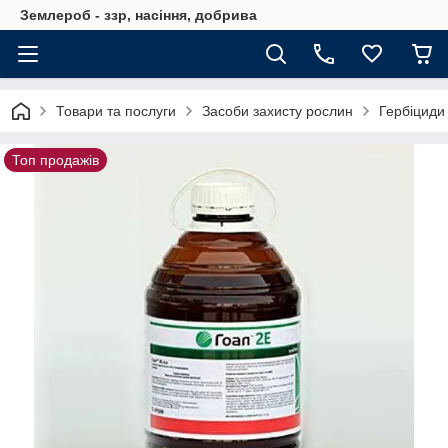
Землероб - ззр, насіння, добрива
Товари та послуги
Засоби захисту рослин
Гербіциди
Топ продажів