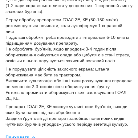
(1-2 пари справжнього листя у дводольних, 1 справжній лист у
злакових бур'янів).
Перву обробку препаратом ГОАЛ 2Е, КЕ (50-150 мл/га)
рекомендується починати, коли лук сформує 1 справжній
лист.
Подальші обробки треба проводити з інтервалом 6-10 днів із
підвищенням дозування препарату.
Не обробляти бур'янів, якщо впродовж 3-4 годин після
обприскування очікуються опади або цибуля є в стані стресу,
оскільки в нього порушується захисний восковий наліт.
Не порушувати цілісність захисного екрана: штанга
обприскувача має бути за трактором.
Виключити культивацію або інші типи розпушування впродовж
не менш ніж 2-3 тижнів після обприскування ґрунту.
Ретельно промивати обприскувач після застосування ГОАЛ
2Е, КЕ.
Препарат ГОАЛ 2Е, КЕ знищує чутливі типи бур'янів, виходи
яких були наявні під час оброблення.
Завдяки ґрунтовій дії препарат запобігає появі нових видів
чутливих бур'янів упродовж усього періоду вегетації культур.
Приховати