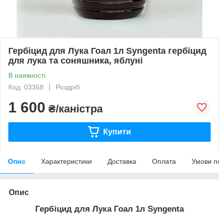
Гербіцид для Лука Гоал 1л Syngenta гербіцид
для лука та соняшника, яблуні
В наявності
Код: 03368
Роздріб
1 600
₴/каністра
Купити
Опис
Характеристики
Доставка
Оплата
Умови п
Опис
Гербіцид для Лука Гоал 1л Syngenta