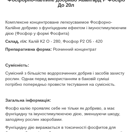
До 20л
Комплексне концентроване легкоусваемое Фосфорно-
Калійне добриво з фунгіцидним ефектом і імуностимулюючим
дією (Фосфор у формі Фосфита)
Склад, г/л:
Калій K2 O - 280, Фосфор Р2 О5 - 420
Препаративна форма:
Розчинний концентрат
Сумісність:
Сумісний з більшістю водорозчинних добрив і засобів захисту
рослин. Однак перед використанням в баковій суміші
потрібно попередньо провести тестування на сумісність.
Загальна інформація:
Фосфо калію проявляє себе не тільки як добриво, а має
фунгіцидну та імуностимулюючою дією, зменшуючи шкоду,
заподіяну рослин хворобами.
Фунгіцидну дію виражається в токсичності фосфитов для