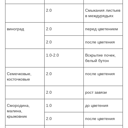
2.0
Смыкания листьев
в междурядьях
виноград
2.0
перед цветением
2.0
после цветения
1.0-2.0
Вскрытие почек,
белый бутон
Семечковые,
2.0
после цветения
косточковые
2.0
рост завязи
Смородина,
1.0
до цветения
малина,
крыжовник
2.0
после цветения