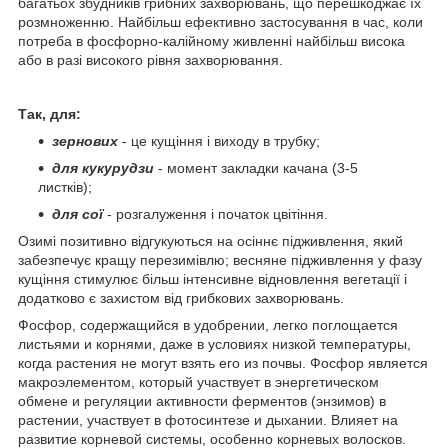
багатьох збудників грибних захворювань, що перешкоджає їх
розмноженню. Найбільш ефективно застосування в час, коли
потреба в фосфорно-калійному живленні найбільш висока
або в разі високого рівня захворювання.
Так, для:
зернових
- це кущіння і виходу в трубку;
для кукурудзи
- момент закладки качана (3-5
листків);
для сої
- розгалуження і початок цвітіння.
Озимі позитивно відгукуються на осіннє підживлення, який
забезпечує кращу перезимівлю; весняне підживлення у фазу
кущіння стимулює більш інтенсивне відновлення вегетації і
додатково є захистом від грибкових захворювань.
Фосфор, содержащийся в удобрении, легко поглощается
листьями и корнями, даже в условиях низкой температуры,
когда растения не могут взять его из почвы. Фосфор является
макроэлементом, который участвует в энергетическом
обмене и регуляции активности ферментов (энзимов) в
растении, участвует в фотосинтезе и дыхании. Влияет на
развитие корневой системы, особенно корневых волосков.