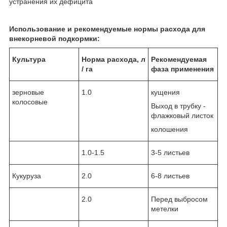
устранения их дефицита
Использование и рекомендуемые нормы расхода для
внекорневой подкормки:
Культура
Норма расхода, л
Рекомендуемая
/ га
фаза применения
зерновые
1.0
кущения
колосовые
Выход в трубку -
флажковый листок
колошения
1.0-1.5
3-5 листьев
Кукуруза
2.0
6-8 листьев
2.0
Перед выбросом
метелки