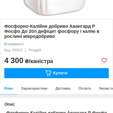
Фосфорно-Калійне добриво Авангард Р
Фосфо До 20л дефіцит фосфору і калію в
рослині мікродобриво
В наявності
Код: 03263
Роздріб
4 300
₴/каністра
Купити
Опис
Характеристики
Доставка
Оплата
Умови п
Опис
Фосфорно-Калійне добриво Авангард Р Фосфо