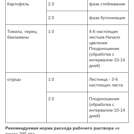
Картофель
2.0
фаза стеблевание
2.0
фаза бутонизации
Томаты, перец,
1.0
4-6 настоящих
баклажаны
листьев Начало
цветения
Плодоношение
(обработка с
интервалом 10-14
дней)
огурцы
1.0
Лестница - 3-6
настоящих листа
2.0
Плодоношения
(обработка с
интервалом 10-14
дней)
Рекомендуемая норма расхода рабочего раствора
не
менее 200 л/га.