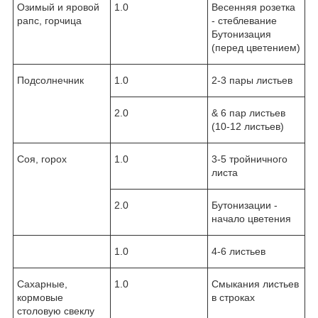
Озимый и яровой
1.0
Весенняя розетка
рапс, горчица
- стеблевание
Бутонизация
(перед цветением)
Подсолнечник
1.0
2-3 пары листьев
2.0
& 6 пар листьев
(10-12 листьев)
Соя, горох
1.0
3-5 тройничного
листа
2.0
Бутонизации -
начало цветения
1.0
4-6 листьев
Сахарные,
1.0
Смыкания листьев
кормовые
в строках
столовую свеклу