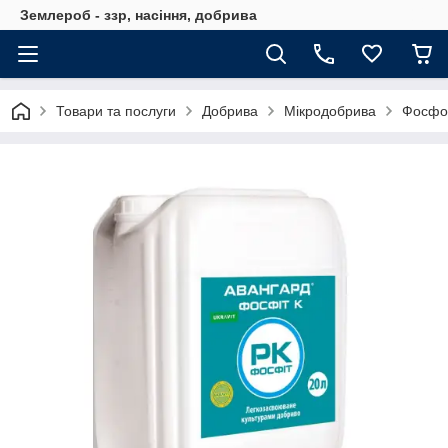
Землероб - ззр, насіння, добрива
Товари та послуги
Добрива
Мікродобрива
Фосфор