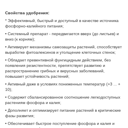
Свойства удобрения:
* Эффективный, быстрый и доступный в качестве источника
фосфорно-калийного питания;
• Системный препарат - передвигается вверх (до листьев) и
вниз (к корням);
• Активирует механизмы самозащиты растений, способствует
выработке фитоалексинов и утолщение клеточных стенок;
• Обладает превентивной фунгицидным действием, без
появления резистентности, препятствует развитию и
распространению грибных и вирусных заболеваний,
повышает устойчивость растений;
• Активный даже в условиях пониженных температур (+3 ... +
10);
• Содержит сбалансированное соотношение легкодоступных
растениям фосфора и калия;
• Дополняет и оптимизирует питание растений в критические
фазы развития;
• Обеспечивает быстрое поступление фосфора и калия и