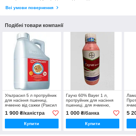
Всі умови повернення
Подібні товари компанії
Ультрасил 5 л протруйник
Гаучо 60% Bayer 1 л,
Лама
для насіння пшениці,
протруйник для насіння
Прот
ячменю від сажки (Раксил
пшениці, для ячменю,
ячме
Ультра), проти сажкових
длякукурудзи, для буряків
сажк
1 900
1 000
5 2
₴/каністра
₴/банка
хвороб
прот
Купити
Купити