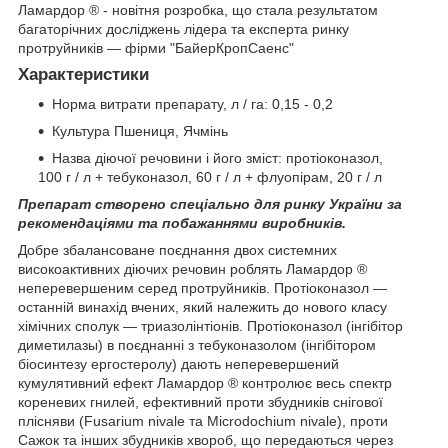
Ламардор ® - новітня розробка, що стала результатом
багаторічних досліджень лідера та експерта ринку
протруйників ― фірми "БайерКропСаенс"
Характеристики
Норма витрати препарату, л / га: 0,15 - 0,2
Культура Пшениця, Ячмінь
Назва діючої речовини і його зміст: протіоконазол,
100 г / л + тебуконазол, 60 г / л + флуопірам, 20 г / л
Препарат створено спеціально для ринку України за
рекомендаціями та побажаннями виробників.
Добре збалансоване поєднання двох системних
високоактивних діючих речовин роблять Ламардор ®
неперевершеним серед протруйників. Протіоконазол ―
останній винахід вчених, який належить до нового класу
хімічних сполук ― триазолінтіонів. Протіоконазол (інгібітор
диметилазы) в поєднанні з тебуконазолом (інгібітором
біосинтезу ергостеролу) дають неперевершений
кумулятивний ефект Ламардор ® контролює весь спектр
кореневих гнилей, ефективний проти збудників снігової
плісняви (Fusarium nivale та Microdochium nivale), проти
Сажок та інших збудників хвороб, що передаються через