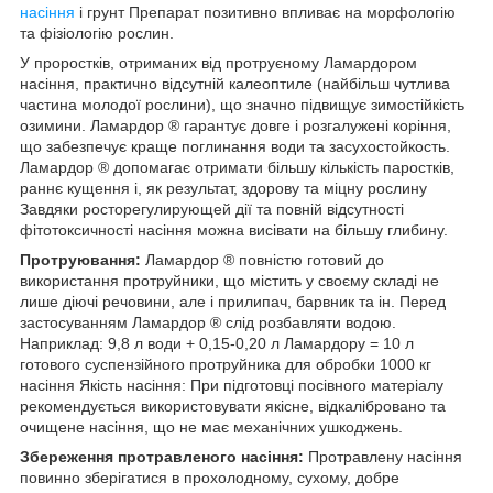
насіння
і грунт Препарат позитивно впливає на морфологію
та фізіологію рослин.
У проростків, отриманих від протруєному Ламардором
насіння, практично відсутній калеоптиле (найбільш чутлива
частина молодої рослини), що значно підвищує зимостійкість
озимини. Ламардор ® гарантує довге і розгалужені коріння,
що забезпечує краще поглинання води та засухостойкость.
Ламардор ® допомагає отримати більшу кількість паростків,
раннє кущення і, як результат, здорову та міцну рослину
Завдяки росторегулирующей дії та повній відсутності
фітотоксичності насіння можна висівати на більшу глибину.
Протруювання:
Ламардор ® повністю готовий до
використання протруйники, що містить у своєму складі не
лише діючі речовини, але і прилипач, барвник та ін. Перед
застосуванням Ламардор ® слід розбавляти водою.
Наприклад: 9,8 л води + 0,15-0,20 л Ламардору = 10 л
готового суспензійного протруйника для обробки 1000 кг
насіння Якість насіння: При підготовці посівного матеріалу
рекомендується використовувати якісне, відкалібровано та
очищене насіння, що не має механічних ушкоджень.
Збереження протравленого насіння:
Протравлену насіння
повинно зберігатися в прохолодному, сухому, добре