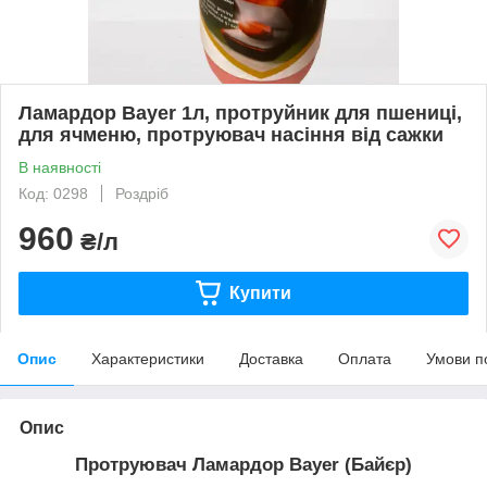
Ламардор Bayer 1л, протруйник для пшениці,
для ячменю, протруювач насіння від сажки
В наявності
Код: 0298
Роздріб
960
₴/л
Купити
Опис
Характеристики
Доставка
Оплата
Умови п
Опис
Протруювач Ламардор Bayer (Байєр)