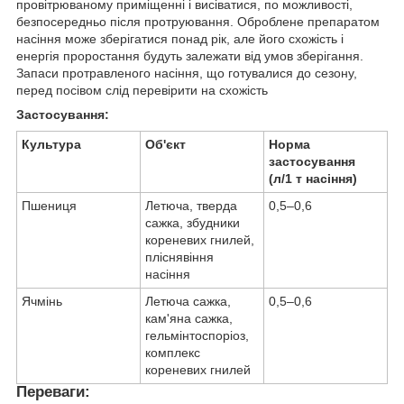
провітрюваному приміщенні і висіватися, по можливості,
безпосередньо після протруювання. Оброблене препаратом
насіння може зберігатися понад рік, але його схожість і
енергія проростання будуть залежати від умов зберігання.
Запаси протравленого насіння, що готувалися до сезону,
перед посівом слід перевірити на схожість
Застосування:
Культура
Об'єкт
Норма
застосування
(л/1 т насіння)
Пшениця
Летюча, тверда
0,5–0,6
сажка, збудники
кореневих гнилей,
пліснявіння
насіння
Ячмінь
Летюча сажка,
0,5–0,6
кам'яна сажка,
гельмінтоспоріоз,
комплекс
кореневих гнилей
Переваги: