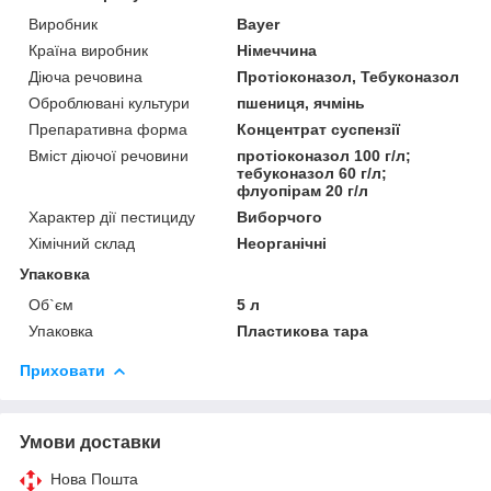
Виробник
Bayer
Країна виробник
Німеччина
Діюча речовина
Протіоконазол, Тебуконазол
Оброблювані культури
пшениця, ячмінь
Препаративна форма
Концентрат суспензії
Вміст діючої речовини
протіоконазол 100 г/л;
тебуконазол 60 г/л;
флуопірам 20 г/л
Характер дії пестициду
Виборчого
Хімічний склад
Неорганічні
Упаковка
Об`єм
5 л
Упаковка
Пластикова тара
Приховати
Умови доставки
Нова Пошта