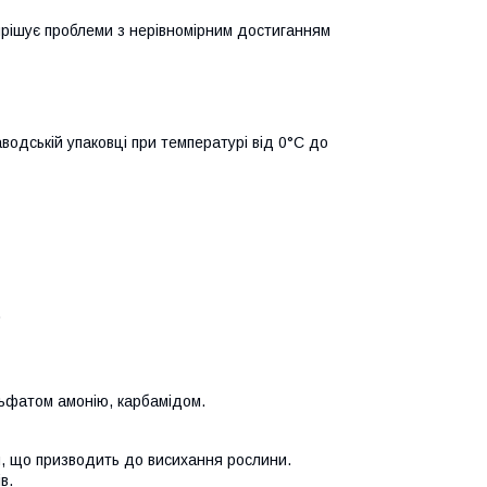
Вирішує проблеми з нерівномірним достиганням
аводській упаковці при температурі від 0°С до
.
льфатом амонію, карбамідом.
и, що призводить до висихання рослини.
в.