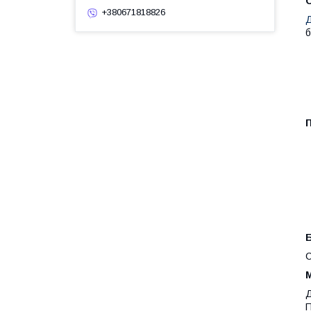
+380671818826
Д
б
Б
С
М
Д
П