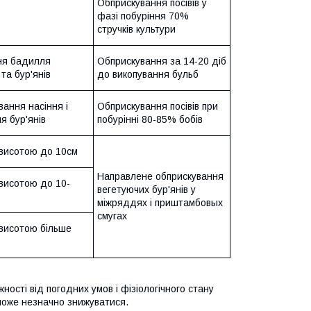
Обприскування посівів у
фазі побуріння 70%
стручків культури
я бадилля
Обприскування за 14-20 діб
 та бур'янів
до викопування бульб
ання насіння і
Обприскування посівів при
я бур'янів
побурінні 80-85% бобів
 висотою до 10см
Направлене обприскування
 висотою до 10-
вегетуючих бур'янів у
міжряддях і приштамбовых
смугах
 висотою більше
ності від погодних умов і фізіологічного стану
 може незначно знижуватися.