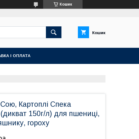
Кошик
Кошик
ВКА І ОПЛАТА
Сою, Картоплі Спека
(дикват 150г/л) для пшениці,
яшнику, гороху
ра