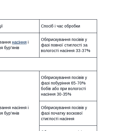
ії
Спосіб і час обробки
Обприскування посівів у
ування
насіння
і
фазі повної стиглості за
я бур'янів
вологості насіння 33-37%
Обприскування посівів у
фазі побуріння 65-70%
бобів або при вологості
насіння 30-35%
ання насіння і
Обприскування посівів у
я бур'янів
фазі початку воскової
стиглості насіння