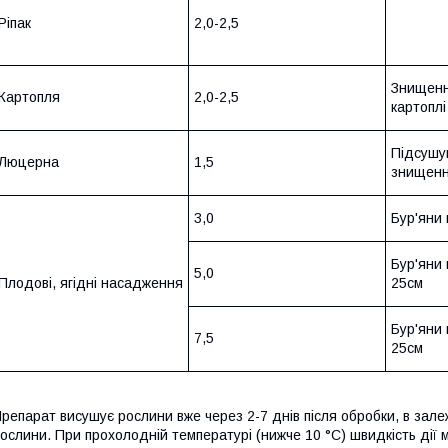
Ріпак
2,0-2,5
Знищенн
Картопля
2,0-2,5
картоплі
Підсушув
Люцерна
1,5
знищенн
3,0
Бур'яни
Бур'яни
5,0
Плодові, ягідні насадження
25см
Бур'яни
7,5
25см
репарат висушує рослини вже через 2-7 днів після обробки, в залеж
ослини. При прохолодній температурі (нижче 10 °С) швидкість дії