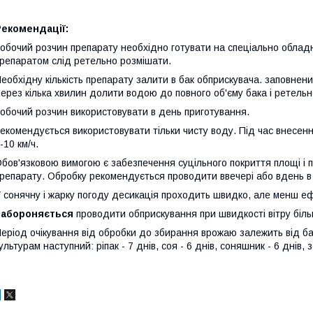
Рекомендації:
обочий розчин препарату необхідно готувати на спеціально облад
репаратом слід ретельно розмішати.
еобхідну кількість препарату залити в бак обприскувача. заповнени
ерез кілька хвилин долити водою до повного об'єму бака і ретельн
обочий розчин використовувати в день приготування.
екомендується використовувати тільки чисту воду. Під час внесен
-10 км/ч.
бов'язковою вимогою є забезпечення суцільного покриття площі і 
репарату. Обробку рекомендується проводити ввечері або вдень в
 сонячну і жарку погоду десикація проходить швидко, але менш е
Забороняється
проводити обприскування при швидкості вітру біль
еріод очікування від обробки до збирання врожаю залежить від ба
ультурам наступний: ріпак - 7 днів, соя - 6 днів, соняшник - 6 днів, з