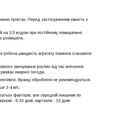
наних пунктах. Перед застосуванням ємність з
й на 1/3 водою при постійному помішуванні.
о розмішати.
ня робоча швидкість агрегату повинна становити
повного змочування рослин під час внесення
 умовах хмарної погоди.
фективно. Вранці обробляти не рекомендується.
ше 3-4 м/с.
гатьох факторів, але середній показник по
ернові - 6-10 днів, картопля - 10 днів.