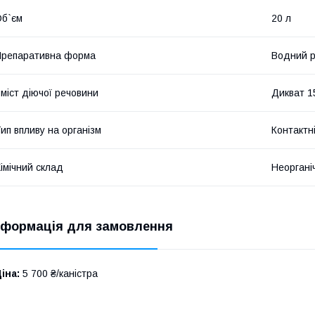
б`єм
20 л
репаративна форма
Водний 
міст діючої речовини
Дикват 1
ип впливу на організм
Контактн
імічний склад
Неоргані
нформація для замовлення
іна:
5 700 ₴/каністра