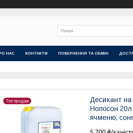
РО НАС
КОНТАКТИ
ПОВЕРНЕННЯ ТА ОБМІН
ДОСТА
Десикант на 
Топ продаж
Нопосон 20л 
ячменю, сон
5 700 ₴/каніст