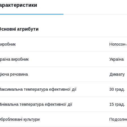
арактеристики
Основні атрибути
иробник
Нопосон-
раїна виробник
Україна
іюча речовина
Диквату
аксимальна температура ефективної дії
30 град.
інімальна температура ефективної дії
15 град.
броблювані культури
Подсолне