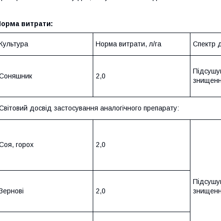
Норма витрати:
Культура
Норма витрати, л/га
Спектр д
Підсуш
Соняшник
2,0
знищенн
Світовий досвід застосування аналогічного препарату:
Соя, горох
2,0
Підсушув
Зернові
2,0
знищенн