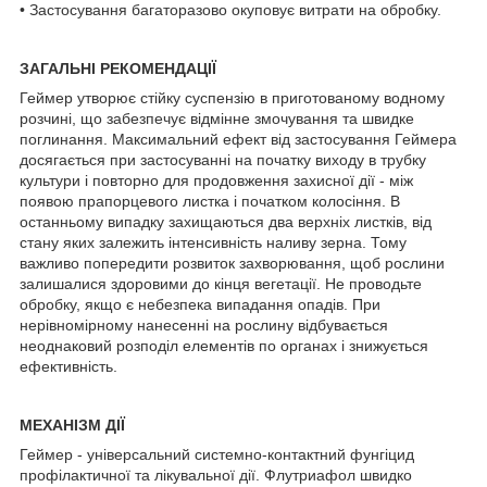
• Застосування багаторазово окуповує витрати на обробку.
ЗАГАЛЬНІ РЕКОМЕНДАЦІЇ
Геймер утворює стійку суспензію в приготованому водному
розчині, що забезпечує відмінне змочування та швидке
поглинання. Максимальний ефект від застосування Геймера
досягається при застосуванні на початку виходу в трубку
культури і повторно для продовження захисної дії - між
появою прапорцевого листка і початком колосіння. В
останньому випадку захищаються два верхніх листків, від
стану яких залежить інтенсивність наливу зерна. Тому
важливо попередити розвиток захворювання, щоб рослини
залишалися здоровими до кінця вегетації. Не проводьте
обробку, якщо є небезпека випадання опадів. При
нерівномірному нанесенні на рослину відбувається
неоднаковий розподіл елементів по органах і знижується
ефективність.
МЕХАНІЗМ ДІЇ
Геймер - універсальний системно-контактний фунгіцид
профілактичної та лікувальної дії. Флутриафол швидко