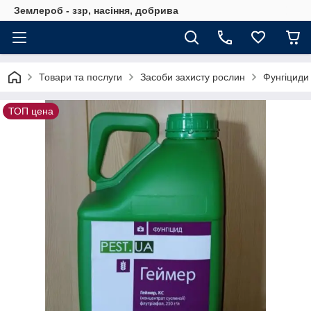
Землероб - ззр, насіння, добрива
Товари та послуги
Засоби захисту рослин
Фунгіциди
ТОП цена