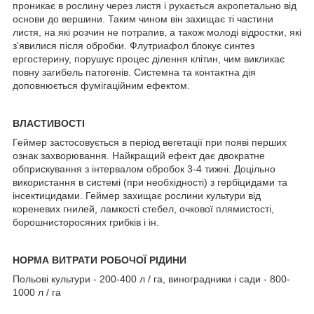
проникає в рослину через листя і рухається акропетально від
основи до вершини. Таким чином він захищає ті частини
листя, на які розчин не потрапив, а також молоді відростки, які
з'явилися після обробки. Флутриафол блокує синтез
ергостерину, порушує процес ділення клітин, чим викликає
повну загибель патогенів. Системна та контактна дія
доповнюється фумігаційним ефектом.
ВЛАСТИВОСТІ
Геймер застосовується в період вегетації при появі перших
ознак захворювання. Найкращий ефект дає двократне
обприскування з інтервалом обробок 3-4 тижні. Доцільно
використання в системі (при необхідності) з гербіцидами та
інсектицидами. Геймер захищає рослини культури від
кореневих гнилей, ламкості стебел, очкової плямистості,
борошнисторосяних грибків і ін.
НОРМА ВИТРАТИ РОБОЧОЇ РІДИНИ
Польові культури - 200-400 л / га, виноградники і сади - 800-
1000 л / га