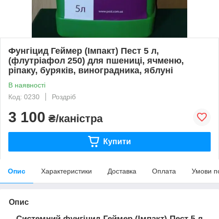
Фунгіцид Геймер (Імпакт) Пест 5 л,
(флутріафол 250) для пшениці, ячменю,
ріпаку, буряків, виноградника, яблуні
В наявності
Код: 0230
Роздріб
3 100
₴/каністра
Купити
Опис
Характеристики
Доставка
Оплата
Умови п
Опис
Системний фунгіцид Геймер (Імпакт) Пест 5 л