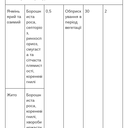
Ячмінь
Борошн
0,5
Обприск
30
2
ярий та
иста
ування в
озимий
роса,
період
септоріо
вегетації
з,
ринхосп
ориоз,
смугаст
а та
сітчаста
плямист
ості,
кореневі
гнилі
Жито
Борошн
иста
роса,
кореневі
гнилі,
хвороби
иржасти