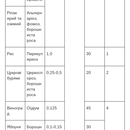
Ріпак
Альтерн
ярий та
аріоз,
озимий
фомоз,
борошн
иста
роса
Рис
Пирикул
1,0
30
1
яриоз
Цукрові
Церкосп
0,25-0,5
20
2
буряки
ороз,
борошн
иста
роса
Виногра
Оїдіум
0,125
45
4
д
Яблуня
Борошн
0,1-0,15
30