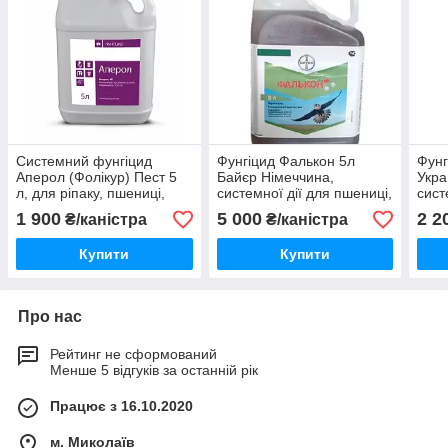
Системний фунгіцид
Фунгіцид Фалькон 5л
Фунг
Аперол (Фолікур) Пест 5
Байєр Німеччина,
Укра
л, для ріпаку, пшениці,
системної дії для пшениці,
сист
ячменю, сої,
ячменю, виноградника,
ячме
1 900
5 000
2 2
₴/каністра
₴/каністра
виноградника
цукрових буряків
буря
Купити
Купити
Про нас
Рейтинг не сформований
Менше 5 відгуків за останній рік
Працює з 16.10.2020
м. Миколаїв