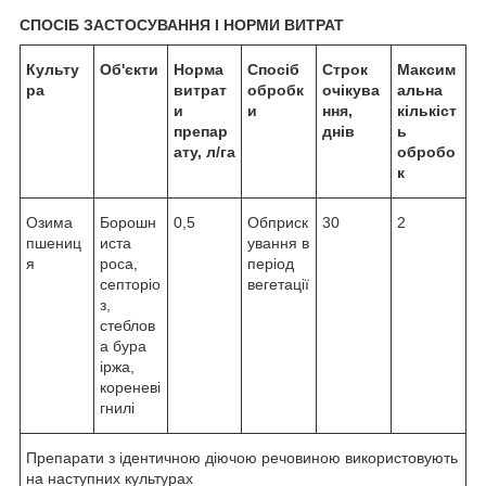
СПОСІБ ЗАСТОСУВАННЯ І НОРМИ ВИТРАТ
Культу
Об'єкти
Норма
Спосіб
Строк
Максим
ра
витрат
обробк
очікува
альна
и
и
ння,
кількіст
препар
днів
ь
ату, л/га
обробо
к
Озима
Борошн
0,5
Обприск
30
2
пшениц
иста
ування в
я
роса,
період
септоріо
вегетації
з,
стеблов
а бура
іржа,
кореневі
гнилі
Препарати з ідентичною діючою речовиною використовують
на наступних культурах