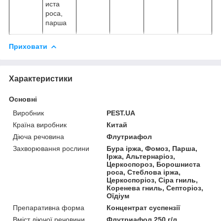
иста
роса,
парша
Приховати
Характеристики
Основні
Виробник
PEST.UA
Країна виробник
Китай
Діюча речовина
Флутриафол
Захворювання рослини
Бура іржа, Фомоз, Парша,
Іржа, Альтернаріоз,
Церкоспороз, Борошниста
роса, Стеблова іржа,
Церкоспоріоз, Сіра гниль,
Коренева гниль, Септоріоз,
Оїдіум
Препаративна форма
Концентрат суспензії
Вміст діючої речовини
Флутриафол 250 г/л