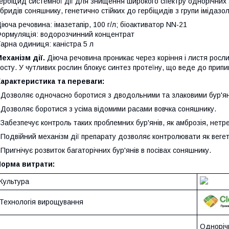
ербіцид системної дії для знищення широкого спектру однорічних з
ібридів соняшнику, генетично стійких до гербіцидів з групи імідазол
іюча речовина: імазетапір, 100 г/л; біоактиватор NN-21
ормуляція: водорозчинний концентрат
арна одиниця: каністра 5 л
еханізм дії.
Діюча речовина проникає через коріння і листя росли
осту. У чутливих рослин блокує синтез протеїну, що веде до припин
арактеристика та переваги:
 Дозволяє одночасно боротися з дводольними та злаковими бур'ян
 Дозволяє боротися з усіма відомими расами вовчка соняшнику.
 Забезпечує контроль таких проблемних бур'янів, як амброзія, нетр
 Подвійний механізм дії препарату дозволяє контролювати як вегет
 Пригнічує розвиток багаторічних бур'янів в посівах соняшнику.
Норма витрати:
Культура
Технологія вирощування
Однорічн