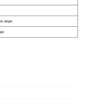
ка, види
иди