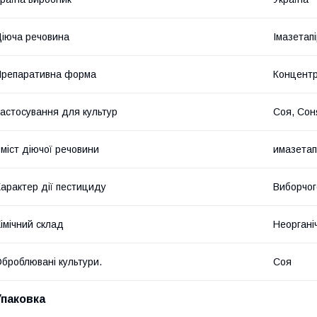
іюча речовина
Імазетап
репаративна форма
Концентр
астосування для культур
Соя, Со
міст діючої речовини
имазетап
арактер дії пестициду
Виборчог
імічний склад
Неоргані
броблювані культури.
Соя
Упаковка