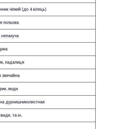
ник чіпкий (до 4 кілець)
я польова
 непахуча
дика
к, падалиця
я звичайна
рик, види
на дурнишниколистная
види, та ін.