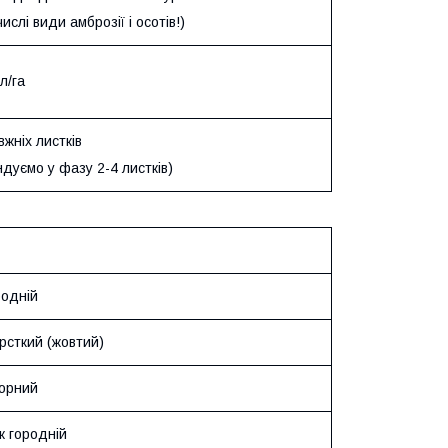
числі види амброзії і осотів!)
 л/га
вжніх листків
дуємо у фазу 2-4 листків)
родній
рсткий (жовтий)
чорний
к городній