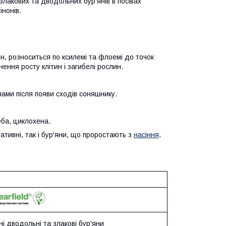
лакових та дводольних бур'янів в посівах
інонів.
н, розноситься по ксилемі та флоемі до точок
ення росту клітин і загибелі рослин.
ами після появи сходів соняшнику.
еба, циклохена.
ативні, так і бур'яни, що проростають з
насіння
.
і дводольні та злакові бур'яни