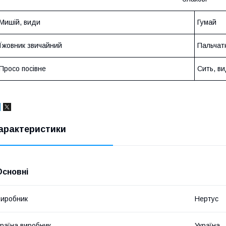
Мишій, види
Гумай
Їжовник звичайний
Пальчат
Просо посівне
Сить, в
арактеристики
Основні
иробник
Нертус
раїна виробник
Україна