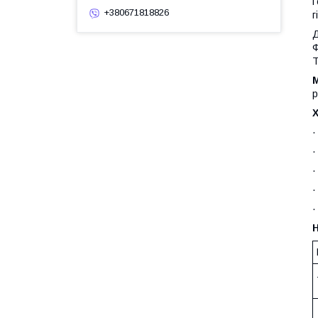
Г
+380671818826
г
Д
Ф
Т
М
р
Х
·
·
·
·
·