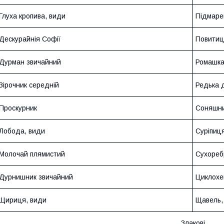
Глуха кропива, види
Підмарен
Дескурайнія Софії
Повитиц
Дурман звичайний
Ромашка
Зірочник середній
Редька 
Проскурник
Соняшни
Лобода, види
Суріпиц
Молочай плямистий
Сухореб
Дурнишник звичайний
Циклохе
Щириця, види
Щавель, 
Злакові