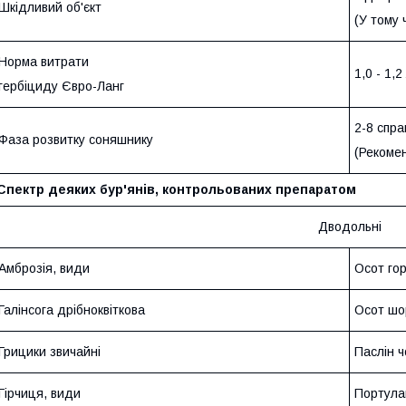
Шкідливий об'єкт
(У тому 
Норма витрати
1,0 - 1,2
гербіциду Євро-Ланг
2-8 спра
Фаза розвитку соняшнику
(Рекомен
Спектр деяких бур'янів, контрольованих препаратом
Дводольні
Амброзія, види
Осот го
Галінсога дрібноквіткова
Осот шо
Грицики звичайні
Паслін 
Гірчиця, види
Портула