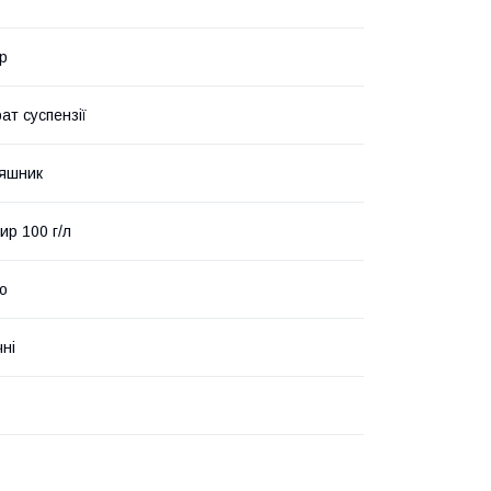
ір
ат суспензії
няшник
ир 100 г/л
о
чні