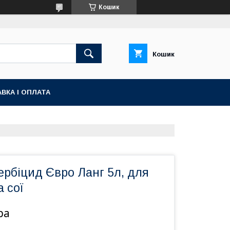
Кошик
Кошик
ВКА І ОПЛАТА
рбіцид Євро Ланг 5л, для
 сої
ра