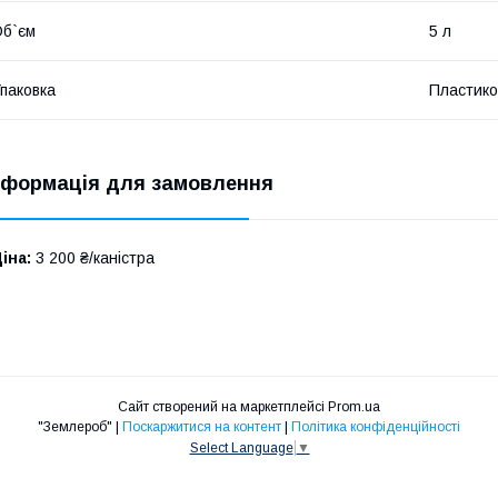
б`єм
5 л
паковка
Пластико
нформація для замовлення
іна:
3 200 ₴/каністра
Сайт створений на маркетплейсі
Prom.ua
"Землероб" |
Поскаржитися на контент
|
Політика конфіденційності
Select Language
▼