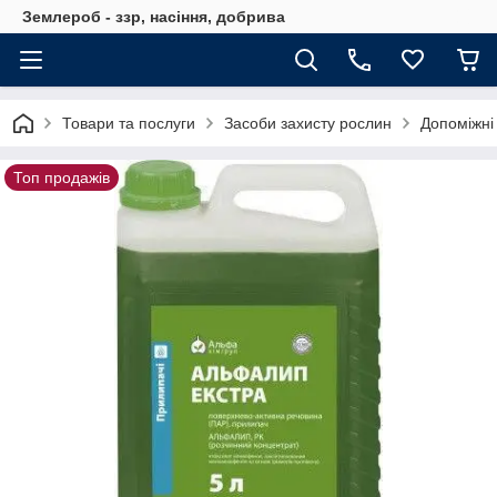
Землероб - ззр, насіння, добрива
Товари та послуги
Засоби захисту рослин
Допоміжні
Топ продажів