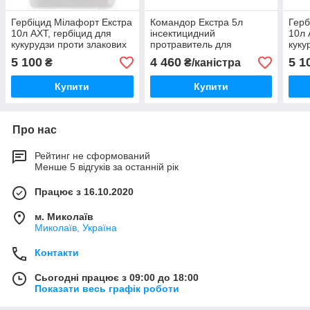
Гербіцид Мілафорт Екстра
Командор Екстра 5л
Герб
10л АХТ, гербіцид для
інсектицидний
10л 
кукурудзи проти злакових
протравитель для
куку
та широколистих бур'янів
пшениці, ячменю
та ш
5 100
4 460
5 1
₴
₴/каністра
Купити
Купити
Про нас
Рейтинг не сформований
Менше 5 відгуків за останній рік
Працює з 16.10.2020
м. Миколаїв
Миколаїв, Україна
Контакти
Сьогодні працює з 09:00 до 18:00
Показати весь графік роботи