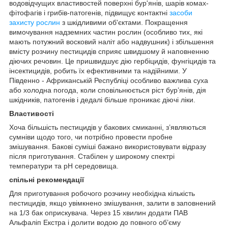
водовідчущих властивостей поверхні бур'янів, шарів комах-
фітофагів і грибів-патогенів, підвищує контактні
засоби
захисту рослин
з шкідливими об'єктами. Покращення
вимочування надземних частин рослин (особливо тих, які
мають потужний восковий наліт або надвушник) і збільшення
вмісту розчину пестицидів сприяє швидшому й наповненню
діючих речовин. Це пришвидшує дію гербіцидів, фунгіцидів та
інсектицидів, робить їх ефективними та надійними. У
Південно - Африканській Республіці особливо важлива суха
або холодна погода, коли сповільнюється ріст бур’янів, дія
шкідників, патогенів і дедалі більше проникає діючі ліки.
Властивості
Хоча більшість пестицидів у бакових смиканні, з’являються
сумніви щодо того, чи потрібно провести пробне
змішування. Бакові суміші бажано використовувати відразу
після приготування. Стабілен у широкому спектрі
температури та рН середовища.
спільні рекомендації
Для приготування робочого розчину необхідна кількість
пестицидів, якщо увімкнено змішування, залити в заповнений
на 1/3 бак оприскувача. Через 15 хвилин додати ПАВ
Альфаліп Екстра і долити водою до повного об’єму