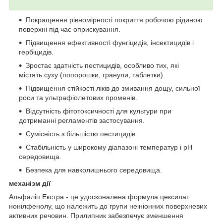
Покращення рівномірності покриття робочою рідиною
поверхні під час оприскування.
Підвищення ефективності фунгіцидів, інсектицидів і
гербіцидів.
Зростає здатність пестицидів, особливо тих, які
містять суху (попорошки, гранули, таблетки).
Підвищення стійкості ліків до змивання дощу, сильної
роси та ультрафіолетових променів.
Відсутність фітотоксичності для культури при
дотриманні регламентів застосування.
Сумісність з більшістю пестицидів.
Стабільність у широкому діапазоні температур і рН
середовища.
Безпека для навколишнього середовища.
механізм дії
Альфаліп Екстра - це удосконалена формула цексилат
нонілфенолу, що належить до групи неініонних поверхневих
активних речовин. Прилипник забезпечує зменшення