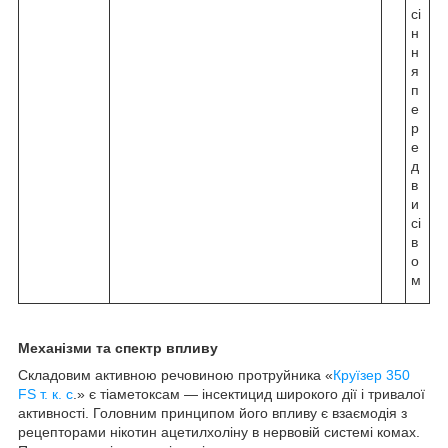
сі
н
н
я
п
е
р
е
д
в
и
сі
в
о
м
Механізми та спектр впливу
Складовим активною речовиною протруйника «
Круїзер 350
FS т. к. с
.» є тіаметоксам — інсектицид широкого дії і тривалої
активності. Головним принципом його впливу є взаємодія з
рецепторами нікотин ацетилхоліну в нервовій системі комах.