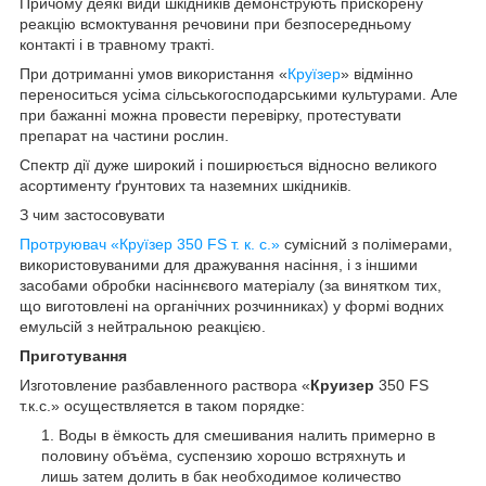
Причому деякі види шкідників демонструють прискорену
реакцію всмоктування речовини при безпосередньому
контакті і в травному тракті.
При дотриманні умов використання «
Круїзер
» відмінно
переноситься усіма сільськогосподарськими культурами. Але
при бажанні можна провести перевірку, протестувати
препарат на частини рослин.
Спектр дії дуже широкий і поширюється відносно великого
асортименту ґрунтових та наземних шкідників.
З чим застосовувати
Протруювач «Круїзер 350 FS т. к. с.»
сумісний з полімерами,
використовуваними для дражування насіння, і з іншими
засобами обробки насіннєвого матеріалу (за винятком тих,
що виготовлені на органічних розчинниках) у формі водних
емульсій з нейтральною реакцією.
Приготування
Изготовление разбавленного раствора «
Круизер
350 FS
т.к.с.» осуществляется в таком порядке:
Воды в ёмкость для смешивания налить примерно в
половину объёма, суспензию хорошо встряхнуть и
лишь затем долить в бак необходимое количество