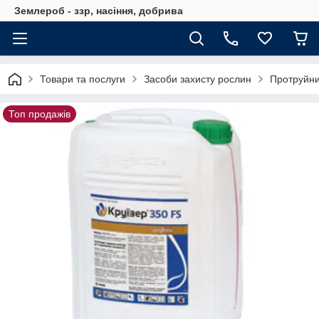
Землероб - ззр, насіння, добрива
Товари та послуги
Засоби захисту рослин
Протруйни
Топ продажів