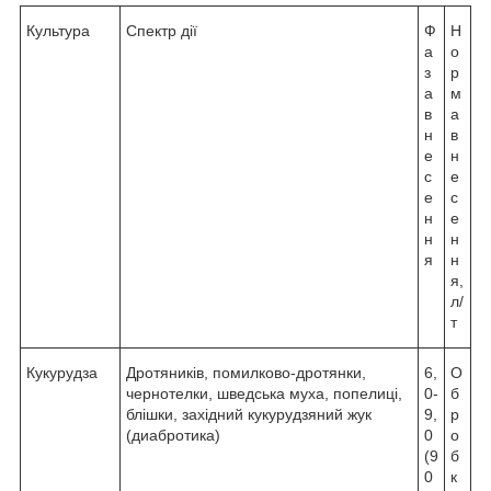
Культура
Спектр дії
Ф
Н
а
о
з
р
а
м
в
а
н
в
е
н
с
е
е
с
н
е
н
н
я
н
я,
л/
т
Кукурудза
Дротяників, помилково-дротянки,
6,
О
чернотелки, шведська муха, попелиці,
0-
б
блішки, західний кукурудзяний жук
9,
р
(диабротика)
0
о
(9
б
0
к