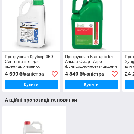
Протруювач Круїзер 350
Протруювач Кантаріс 5л
Прот
Сингента 5 л, для
Альфа Смарт Агро,
Syng
пшениці, ячменю,
фунгіцидно-інсектицидний
для 
кукурудзи, соняшнику
протруйник для пшениці,
огірк
4 600
4 840
24 
₴/каністра
₴/каністра
ячменю, кукурудзи
Купити
Купити
Акційні пропозиції та новинки