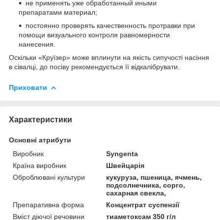
не применять уже обработанный иными
препаратами материал;
постоянно проверять качественность протравки при
помощи визуального контроля равномерности
нанесения.
Оскільки «Круїзер» може вплинути на якість сипучості насіння
в сівалці, до посіву рекомендується її відкалібрувати.
Приховати
Характеристики
Основні атрибути
Виробник
Syngenta
Країна виробник
Швейцарія
Оброблювані культури
кукуруза, пшеница, ячмень,
подсолнечника, сорго,
сахарная свекла,
Препаративна форма
Концентрат суспензії
Вміст діючої речовини
тиаметоксам 350 г/л