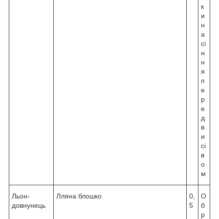
к
и
н
а
сі
н
н
я
п
е
р
е
д
в
и
сі
в
о
м
Льон-
Лляна блошко
0,
О
довнунець
5
б
р