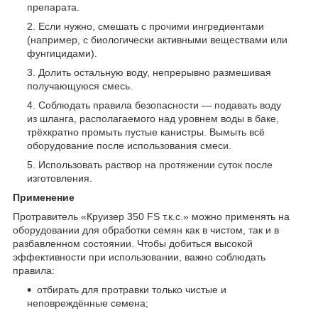
препарата.
Если нужно, смешать с прочими ингредиентами
(например, с биологически активными веществами или
фунгицидами).
Долить остальную воду, непрерывно размешивая
получающуюся смесь.
Соблюдать правила безопасности — подавать воду
из шланга, располагаемого над уровнем воды в баке,
трёхкратно промыть пустые канистры. Вымыть всё
оборудование после использования смеси.
Использовать раствор на протяжении суток после
изготовления.
Применение
Протравитель «Круизер 350 FS т.к.с.» можно применять на
оборудовании для обработки семян как в чистом, так и в
разбавленном состоянии. Чтобы добиться высокой
эффективности при использовании, важно соблюдать
правила:
отбирать для протравки только чистые и
неповреждённые семена;