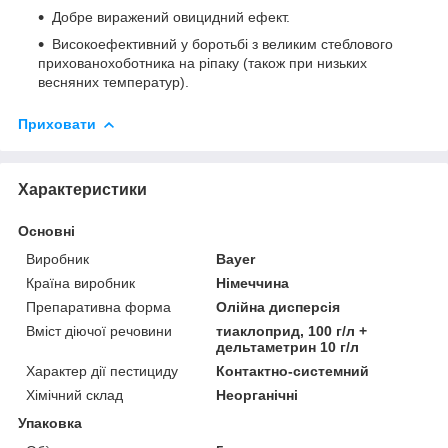
Добре виражений овицидний ефект.
Високоефективний у боротьбі з великим стеблового
прихованохоботника на ріпаку (також при низьких
весняних температур).
Приховати
Характеристики
Основні
Виробник
Bayer
Країна виробник
Німеччина
Препаративна форма
Олійна дисперсія
Вміст діючої речовини
тиаклоприд, 100 г/л +
дельтаметрин 10 г/л
Характер дії пестициду
Контактно-системний
Хімічний склад
Неорганічні
Упаковка