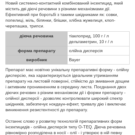
Новий системно-контактний комбінований інсектицид, який
містить дві діючі речовини з різними механізмами дії.
Ефективний при боротьбі з такими шкідниками як: совки,
попелиці, міль, білянки, блішки, хлібна жужелиця, клоп-
черепашка, трипси.
діюча речовина
тіаклоприд, 100 г / л
дельтаметрин, 10 г / л
форма препарату
олійна дисперсія
виробник
Bayer
Препарат має новітню унікальну препаративні форму - олійну
дисперсію, яка характеризується ідеальним утриманням
препарату на листовій поверхні, стійкістю до змивання дощем
і активним проникненням в середину листа. Поєднання двох
діючих речовин з різним механізмом дії і форми препарату -
олійної дисперсії - дозволяє контролювати широкий спектр
шкідників, забезпечує нокдаун-ефект, тривалу дію і виключає
виникнення резистентності до препарату.
Останнє слово у розвитку технологій препаративних форм
інсектицидів - олійна дисперсія типу O-TEQ. Діюча речовина
рівномірно розподілена в носії - олії - і утворює в ній певну