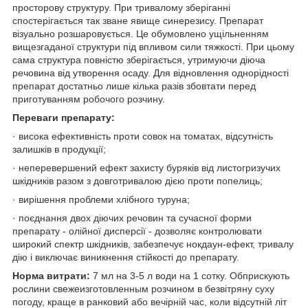
просторову структуру. При тривалому зберіганні
спостерігається так зване явище синерезису. Препарат
візуально розшаровується. Це обумовлено ущільненням
вищезгаданої структури під впливом сили тяжкості. При цьому
сама структура повністю зберігається, утримуючи діюча
речовина від утворення осаду. Для відновлення однорідності
препарат достатньо лише кілька разів збовтати перед
приготуванням робочого розчину.
Переваги препарату:
· висока ефективність проти совок на томатах, відсутність
залишків в продукції;
· неперевершений ефект захисту буряків від листогризучих
шкідників разом з довготривалою дією проти попелиць;
· вирішення проблеми хлібного туруна;
· поєднання двох діючих речовин та сучасної форми
препарату - олійної дисперсії - дозволяє контролювати
широкий спектр шкідників, забезпечує нокдаун-ефект, тривалу
дію і виключає виникнення стійкості до препарату.
Норма витрати:
7 мл на 3-5 л води на 1 сотку. Обприскують
рослини свежеизготовленным розчином в безвітряну суху
погоду, краще в ранковий або вечірній час, коли відсутній літ