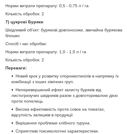
Норми витрати препарату: 0,5 - 0,75 л / га
Кількість обробок: 2
7) цукрові Буряки
Шкідливий об'єкт: бурякові довгоносики, звичайна бурякова
блошко
Спосіб і час обробки:
Норми витрати препарату: 1,0 - 1,0 л / га
Кількість обробок: 2
Переваги:
Новий крок у розвитку хлорникотинілів в напрямку їх
комбінації з інших хімічних груп.
Неперевершений ефект захисту буряків від
листогризучих шкідників разом з довготоривалою дією
проти попелиць.
Висока ефективність проти совок на томатах,
відсутність залишків в продукції.
Вирішення проблеми хлібного туруна.
Сприятливі токсикологічні характеристики.