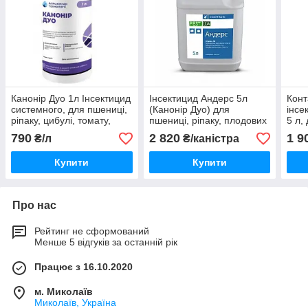
Канонір Дуо 1л Інсектицид
Інсектицид Андерс 5л
Конт
системного, для пшениці,
(Канонір Дуо) для
інсе
ріпаку, цибулі, томату,
пшениці, ріпаку, плодових
5 л,
саду потив лукової мухи
дерев, гороху
сої,
790
2 820
1 9
₴/л
₴/каністра
Купити
Купити
Про нас
Рейтинг не сформований
Менше 5 відгуків за останній рік
Працює з 16.10.2020
м. Миколаїв
Миколаїв, Україна