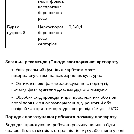
гнилі, фомоз,
несправжня
борошниста
роса
Буряк
Церкоспороз,
0,3-0,4
цукровий
борошниста
роса,
септоріоз
Загальні рекомендації щодо застосування препарату:
Універсальний фунгіцид Карбезим може
використовуватися на всіх зернових культурах.
Оптимальною фазою застосування є період від
початку фази кущення до фази другого міжвузля
Обробки слід проводити для профілактики або при
появі перших ознак захворювання, у ранковий або
вечірній час при температурі повітря від +15 до +25°С.
Порядок приготування робочого розчину препарату:
Вода для приготування робочого розчину повинна бути
чистою. Велика кількість сторонніх тіл, мулу або глини у воді