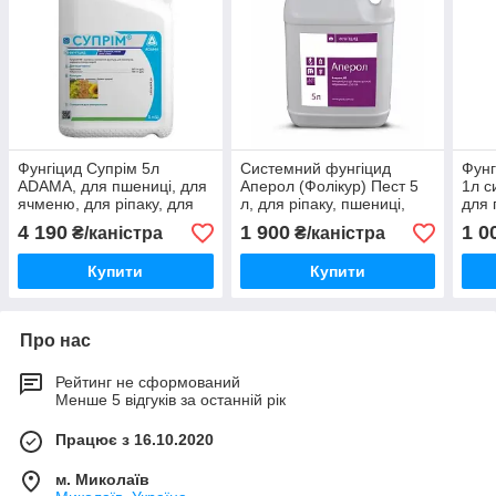
Фунгіцид Супрім 5л
Системний фунгіцид
Фунг
ADAMA, для пшениці, для
Аперол (Фолікур) Пест 5
1л с
ячменю, для ріпаку, для
л, для ріпаку, пшениці,
для 
соняшника, для бурякку
ячменю, сої,
для 
4 190
1 900
1 0
₴/каністра
₴/каністра
виноградника
сої,
Купити
Купити
Про нас
Рейтинг не сформований
Менше 5 відгуків за останній рік
Працює з 16.10.2020
м. Миколаїв