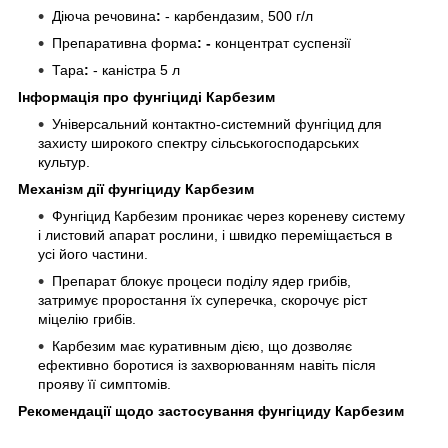
Діюча
речовина
:
- карбендазим, 500 г/л
Препаративна
форма
: -
концентрат суспензії
Тара
:
- каністра 5 л
Інформація про фунгіциді Карбезим
Універсальний контактно-системний фунгіцид для
захисту широкого спектру сільськогосподарських
культур.
Механізм дії
фунгіциду Карбезим
Фунгіцид Карбезим проникає через кореневу систему
і листовий апарат рослини, і швидко переміщається в
усі його частини.
Препарат блокує процеси поділу ядер грибів,
затримує проростання їх суперечка, скорочує ріст
міцелію грибів.
Карбезим має куративным дією, що дозволяє
ефективно боротися із захворюванням навіть після
прояву її симптомів.
Рекомендації щодо застосування
фунгіциду Карбезим