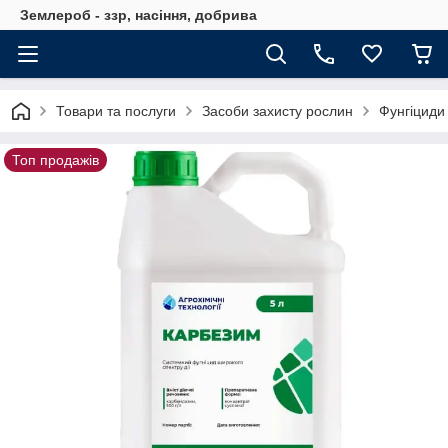
Землероб - ззр, насіння, добрива
Товари та послуги
Засоби захисту рослин
Фунгіциди
Топ продажів