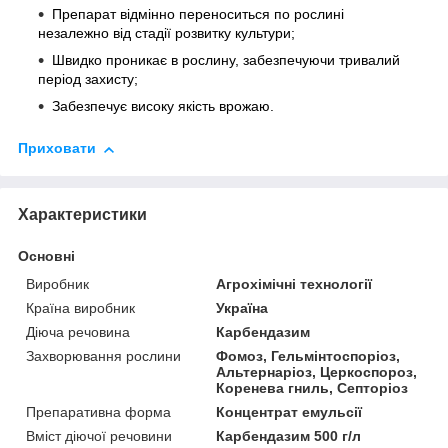
Препарат відмінно переноситься по рослині
незалежно від стадії розвитку культури;
Швидко проникає в рослину, забезпечуючи тривалий
період захисту;
Забезпечує високу якість врожаю.
Приховати
Характеристики
Основні
Виробник
Агрохімічні технології
Країна виробник
Україна
Діюча речовина
Карбендазим
Захворювання рослини
Фомоз, Гельмінтоспоріоз,
Альтернаріоз, Церкоспороз,
Коренева гниль, Септоріоз
Препаративна форма
Концентрат емульсії
Вміст діючої речовини
Карбендазим 500 г/л