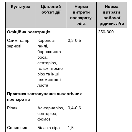
Культура
Цільовий
Норма
Норма
об'єкт дії
витрати
витрати
препарату,
робочої
л/га
рідини, л/га
Офіційна реєстрація
250-300
Озимі та ярі
Кореневі
0,3-0,5
зернові
гнилі,
борошниста
роса,
септоріоз,
гельмінтоспо
ріоз та інші
плямистості
листя
Практика застосування аналогічних
препаратів
Ріпак
Альтернаріоз,
0,4-0,6
септоріоз,
фомоз
Соняшник
Біла та сіра
1,5