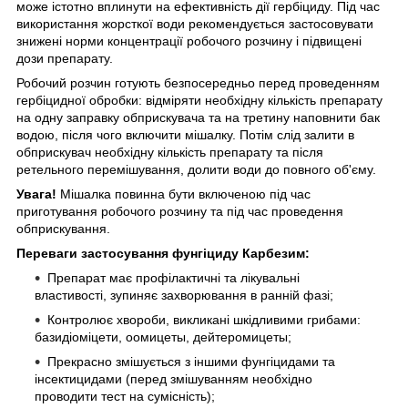
може істотно вплинути на ефективність дії гербіциду. Під час
використання жорсткої води рекомендується застосовувати
знижені норми концентрації робочого розчину і підвищені
дози препарату.
Робочий розчин готують безпосередньо перед проведенням
гербіцидної обробки: відміряти необхідну кількість препарату
на одну заправку обприскувача та на третину наповнити бак
водою, після чого включити мішалку. Потім слід залити в
обприскувач необхідну кількість препарату та після
ретельного перемішування, долити води до повного об'єму.
Увага!
Мішалка повинна бути включеною під час
приготування робочого розчину та під час проведення
обприскування.
Переваги застосування фунгіциду Карбезим:
Препарат має профілактичні та лікувальні
властивості, зупиняє захворювання в ранній фазі;
Контролює хвороби, викликані шкідливими грибами:
базидіоміцети, оомицеты, дейтеромицеты;
Прекрасно змішується з іншими фунгіцидами та
інсектицидами (перед змішуванням необхідно
проводити тест на сумісність);