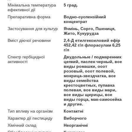
Мінімальна температура
5 град.
ефективної дії
Препаративна форма
Водно-суспензійний
концентрат
Застосування для культур
Ячмінь, Сорго, Пшениця,
Жито, Кукурудза
Вміст діючої речовини
2,4-Д етилгексиловий ефір
452,42 г/л флорасулам 6,25
г/л
Спектр гербіцидної
Двудольные / подмаренник
активності
цепкий, паслен черный, все
виды ромашки, осот
розовый, осот полевой,
мокрица-звездчатка, все
виды семейства
крестоцветных, пупавка
полевая, все виды мари,
все виды щирицы, все
виды горца, мак-самосейка
и другие.
Тип впливу на організм
Контактні
Характер дії пестициду
Виборчого
Хімічний склад
Неорганічні