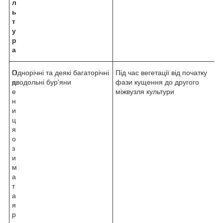
л
ь
т
у
р
а
П
Однорічні та деякі багаторічні
Під час вегетації від початку
ш
дводольні бур'яни
фази кущення до другого
е
міжвузля культури
н
и
ц
я
о
з
и
м
а
т
а
я
р