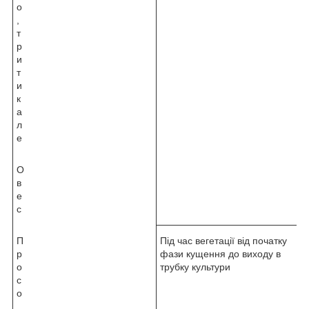
о
,
т
р
и
т
и
к
а
л
е
О
в
е
с
П
Під час вегетації від початку
р
фази кущення до виходу в
о
трубку культури
с
о