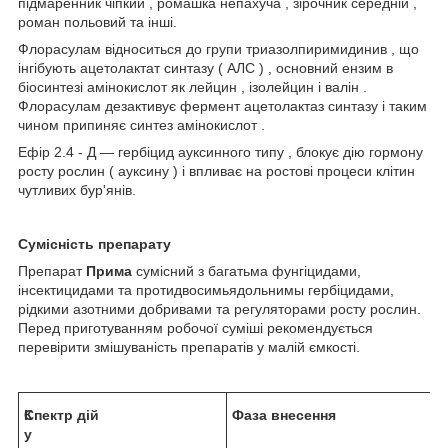
підмаренник чіпкий , ромашка непахуча , зірочник середній ,
роман польовий та інші.
Флорасулам відноситься до групи триазолпиримидинив , що
інгібують ацетолактат синтазу ( АЛС ) , основний ензим в
біосинтезі амінокислот як лейцин , ізолейцин і валін .
Флорасулам дезактивує фермент ацетолактаз синтазу і таким
чином припиняє синтез амінокислот .
Ефір 2.4 - Д ― гербіцид ауксинного типу , блокує дію гормону
росту рослин ( ауксину ) і впливає на ростові процеси клітин
чутливих бур'янів.
Сумісність препарату
Препарат
Прима
сумісний з багатьма фунгіцидами,
інсектицидами та протидвосимьядольнимы гербіцидами,
рідкими азотними добривами та регуляторами росту рослин.
Перед приготуванням робочої суміші рекомендується
перевірити змішуваність препаратів у малій ємкості.
К
Спектр дій
Фаза внесення
у