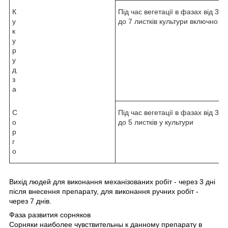
К
Під час вегетації в фазах від 3
у
до 7 листків культури включно
к
у
р
у
д
з
а
С
Під час вегетації в фазах від 3
о
до 5 листків у культури
р
г
о
Вихід людей для виконання механізованих робіт - через 3 дні
після внесення препарату, для виконання ручних робіт -
через 7 днів.
Фаза развития сорняков
Сорняки наиболее чувствительны к данному препарату в