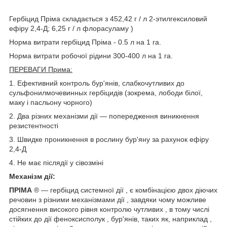
Гербіцид Пріма складається з 452,42 г / л 2-этилгексиловий
ефіру 2,4-Д; 6,25 г / л флорасуламу )
Норма витрати гербіцид Пріма - 0.5 л на 1 га.
Норма витрати робочої рідини 300-400 л на 1 га.
ПЕРЕВАГИ Прима:
1. Ефективний контроль бур'янів, слабкочутливих до
сульфонилмочевинных гербіцидів (зокрема, лободи білої,
маку і пасльону чорного)
2. Два різних механізми дії ― попередження виникнення
резистентності
3. Швидке проникнення в рослину бур'яну за рахунок ефіру
2,4-Д
4. Не має післядії у сівозміні
Механізм дії:
ПРІМА
® ― гербіцид системної дії , є комбінацією двох діючих
речовин з різними механізмами дії , завдяки чому можливе
досягнення високого рівня контролю чутливих , в тому числі
стійких до дії феноксисполук , бур'янів, таких як, наприклад ,