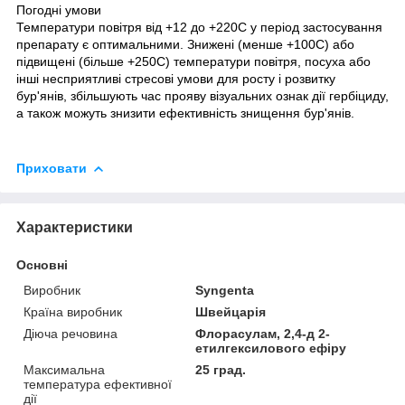
Погодні умови
Температури повітря від +12 до +22
0
С у період застосування
препарату є оптимальними. Знижені (менше +10
0
С) або
підвищені (більше +25
0
С) температури повітря, посуха або
інші несприятливі стресові умови для росту і розвитку
бур'янів, збільшують час прояву візуальних ознак дії гербіциду,
а також можуть знизити ефективність знищення бур'янів.
Приховати
Характеристики
Основні
Виробник
Syngenta
Країна виробник
Швейцарія
Діюча речовина
Флорасулам, 2,4-д 2-
етилгексилового ефіру
Максимальна
25 град.
температура ефективної
дії