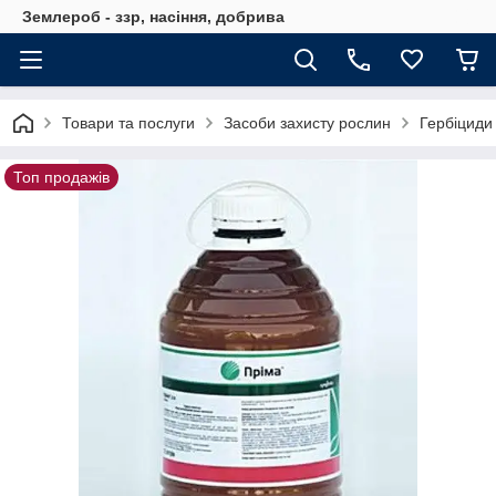
Землероб - ззр, насіння, добрива
Товари та послуги
Засоби захисту рослин
Гербіциди
Топ продажів