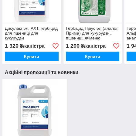
Дисулам 5л, АХТ, гербіцид
Гербіцид Пріус 5л (аналог
Герб
для пшениці для
Прима) для кукурудзи,
Альф
кукурудзи
пшениці, ячменю
анал
препарат системної дії
куку
1 320
1 200
1 9
₴/каністра
₴/каністра
Купити
Купити
Акційні пропозиції та новинки