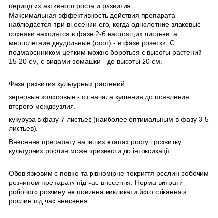
период их активного роста и развития.
Максимальная эффективность действия препарата
наблюдается при внесении его, когда однолетние злаковые
сорняки находятся в фазе 2-6 настоящих листьев, а
многолетние двудольные (осот) - в фазе розетки. С
подмаренником цепким можно бороться с высоты растений
15-20 см, с видами ромашки - до высоты 20 см.
Фаза развития культурных растений
зерновые колосовые - от начала кущения до появления
второго междоузлия.
кукуруза в фазу 7 листьев (наиболее оптимальным в фазу 3-5
листьев).
Внесення препарату на інших етапах росту і розвитку
культурних рослин може призвести до інтоксикації.
Обов'язковим є повне та рівномірне покриття рослин робочим
розчином препарату під час внесення. Норма витрати
робочого розчину не повинна викликати його стікання з
рослин під час внесення.