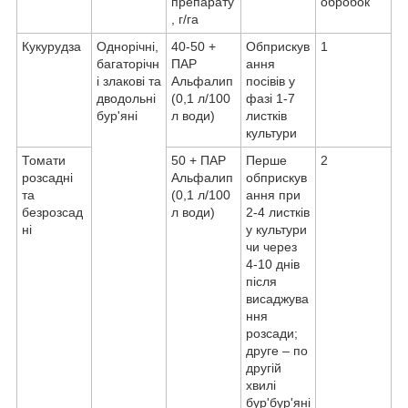
препарату
обробок
, г/га
Кукурудза
Однорічні,
40-50 +
Обприскув
1
багаторічн
ПАР
ання
і злакові та
Альфалип
посівів у
дводольні
(0,1 л/100
фазі 1-7
бур'яні
л води)
листків
культури
Томати
50 + ПАР
Перше
2
розсадні
Альфалип
обприскув
та
(0,1 л/100
ання при
безрозсад
л води)
2-4 листків
ні
у культури
чи через
4-10 днів
після
висаджува
ння
розсади;
друге – по
другій
хвилі
бур'бур'яні