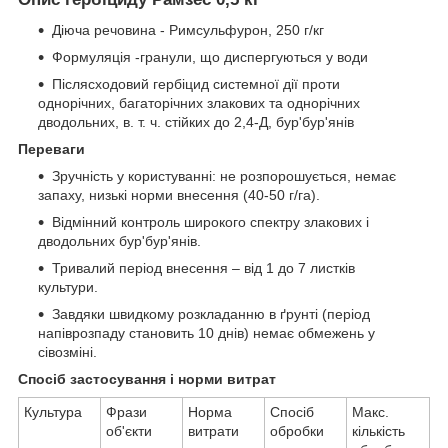
Діюча речовина - Римсульфурон, 250 г/кг
Формуляція -гранули, що диспергуються у води
Післясходовий гербіцид системної дії проти
однорічних, багаторічних злакових та однорічних
дводольних, в. т. ч. стійких до 2,4-Д, бур'бур'янів
Переваги
Зручність у користуванні: не розпорошується, немає
запаху, низькі норми внесення (40-50 г/га).
Відмінний контроль широкого спектру злакових і
дводольних бур'бур'янів.
Тривалий період внесення – від 1 до 7 листків
культури.
Завдяки швидкому розкладанню в ґрунті (період
напіврозпаду становить 10 днів) немає обмежень у
сівозміні.
Спосіб застосування і норми витрат
Культура
Фрази
Норма
Спосіб
Макс.
об'єкти
витрати
обробки
кількість