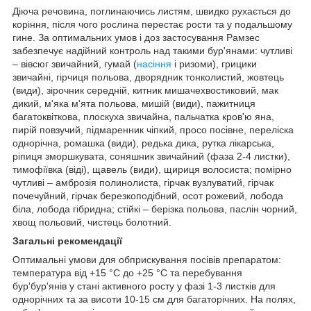
Діюча речовина, поглинаючись листям, швидко рухається до
коріння, після чого рослина перестає рости та у подальшому
гине. За оптимальних умов і доз застосування Рамзес
забезпечує надійний контроль над такими бур'янами: чутливі
– вівсюг звичайний, гумай (
насіння
і ризоми), грицики
звичайні, гірчиця польова, дворядник тонколистий, жовтець
(види), зірочник середній, китник мишачехвостиковий, мак
дикий, м'яка м'ята польова, мишій (види), пажитниця
багатоквіткова, плоскуха звичайна, пальчатка кров'ю яна,
пирій повзучий, підмаренник чіпкий, просо посівне, переліска
однорічна, ромашка (види), редька дика, рутка лікарська,
ріпиця зморшкувата, соняшник звичайний (фаза 2-4 листки),
тимофіївка (віді), щавель (види), щириця волосиста; помірно
чутливі – амброзія полинолиста, гірчак вузлуватий, гірчак
почечуйний, гірчак березкоподібний, осот рожевий, лобода
біла, лобода гібридна; стійкі – берізка польова, паслін чорний,
хвощ польовий, чистець болотний.
Загальні рекомендації
Оптимальні умови для обприскування посівів препаратом:
температура від +15 °С до +25 °С та перебування
бур'бур'янів у стані активного росту у фазі 1-3 листків для
однорічних та за висоти 10-15 см для багаторічних. На полях,